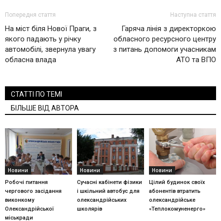
Попередня стаття
Наступна стаття
На міст біля Нової Праги, з
Гаряча лінія з директоркою
якого падають у річку
обласного ресурсного центру
автомобілі, звернула увагу
з питань допомоги учасникам
обласна влада
АТО та ВПО
СТАТТІ ПО ТЕМІ
БІЛЬШЕ ВІД АВТОРА
Новини
Новини
Новини
Робочі питання
Сучасні кабінети фізики
Цілий будинок своїх
чергового засідання
і шкільний автобус для
абонентів втратить
виконкому
олександрійських
олександрійське
Олександрійської
школярів
«Теплокомуненерго»
міськради