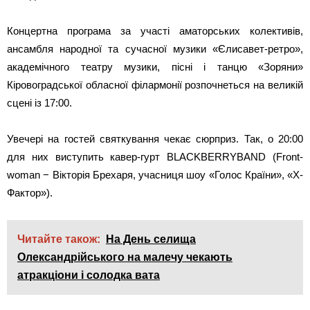
Концертна програма за участі аматорських колективів,
ансамбля народної та сучасної музики «Єлисавет-ретро»,
академічного театру музики, пісні і танцю «Зоряни»
Кіровоградської обласної філармонії розпочнеться на великій
сцені із 17:00.
Увечері на гостей святкування чекає сюрприз. Так, о 20:00
для них виступить кавер-гурт BLACKBERRYBAND (Front-
woman − Вікторія Брехаря, учасниця шоу «Голос Країни», «Х-
Фактор»).
Читайте також:
На День селища
Олександрійського на малечу чекають
атракціони і солодка вата