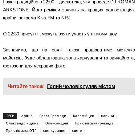
І вже традиційно о 22:00 – дискотека, яку проведе DJ ROMAN
ARKSTONE. Його ремікси звучать на кращих радіостанціях
країни, зокрема Kiss FM та NRJ.
О 22:30 присутні зможуть взяти участь у пінному шоу.
Зазначимо, що на святі також працюватиме містечко
майстрів, буде облаштована зона харчування та звичайно ж,
фотозони для яскравих фото.
Читайте також:
Голий чоловік гуляв містом
ТЕГИ
афіша
Голос Громади
Коломійцев
новини
Олександрійщина
Олександрія
Приютівська громада
Приютівська ОТГ
святкування
свято