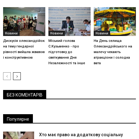
Новини
Новини
Новини
Дискусія олександрійок
Міський голова
На День селища
на тему гендерної
С.Кузьменко - про
Олександрійського на
рівності вийшла жвавою
підготовку до
малечу чекають
і конструктивною
святкування Дня
атракціони і солодка
Незалежності та інше
вата
БЕЗ КОМЕНТАРІВ
Популярне
Хто має право на додаткову соціальну