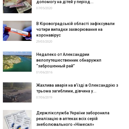
допомогу на дітей у період...
07/05/2020
В Кіровоградській області зафіксували
чотири випадки захворювання на
коронавірус
29/03/2020
Недалеко от Александрии
велопутешественник обнаружил
“заброшенный рай”
01/06/2016
Жахлива аварія на в’їзді в Олександрію з
трьома загиблими, дівчина у...
07/06/2019
Держлікслужба України заборонила
реалізацію в аптеках всіх серій
знеболювального «Німесил»