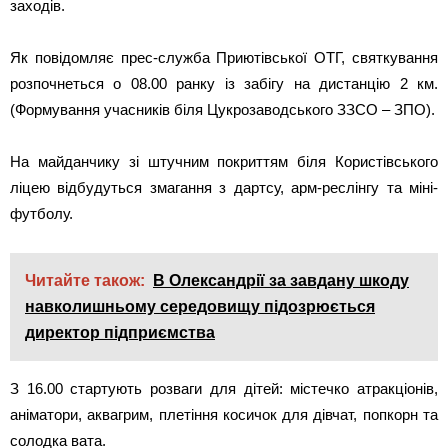
заходів.
Як повідомляє прес-служба Приютівської ОТГ, святкування
розпочнеться о 08.00 ранку із забігу на дистанцію 2 км.
(Формування учасників біля Цукрозаводського ЗЗСО – ЗПО).
На майданчику зі штучним покриттям біля Користівського
ліцею відбудуться змагання з дартсу, арм-реслінгу та міні-
футболу.
Читайте також:
В Олександрії за завдану шкоду
навколишньому середовищу підозрюється
директор підприємства
З 16.00 стартують розваги для дітей: містечко атракціонів,
аніматори, аквагрим, плетіння косичок для дівчат, попкорн та
солодка вата.