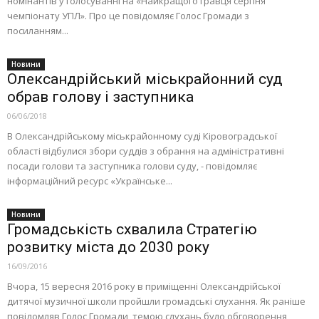
номінантів у голосуванні на «Найкращого гравця серпня
чемпіонату УПЛ». Про це повідомляє Голос Громади з
посиланням...
Новини
Олександрійський міськрайонний суд
обрав голову і заступника
06/06/2018
В Олександрійському міськрайонному суді Кіровоградської
області відбулися збори суддів з обрання на адміністративні
посади голови та заступника голови суду, - повідомляє
інформаційний ресурс «Українське...
Новини
Громадськість схвалила Стратегію
розвитку міста до 2030 року
16/09/2016
Вчора, 15 вересня 2016 року в приміщенні Олександрійської
дитячої музичної школи пройшли громадські слухання. Як раніше
повідомляв Голос Громади, темою слухань було обговорення