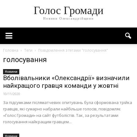
Голос Громади
Новини Олександрійщини
Головна
Теги
Повідомлення з тегами "голосування"
голосування
Новини
Вболівальники «Олександрії» визначили
найкращого гравця команди у жовтні
10/11/2020
За підсумками післяматчевих опитувань була сформована трійка
гравців, які сумарно набрали найбільше голосів, повідомляє
«Голос Громади» на сайт футболістів. Так, за результатами
голосування найкращим гравцем...
Новини