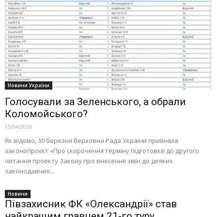
Новини України
Голосували за Зеленського, а обрали
Коломойського?
13/04/2020
Як відомо, 30 березня Верховна Рада України прийняла
законопроєкт «Про скорочення терміну підготовки до другого
читання проекту Закону про внесення змін до деяких
законодавчих...
Новини
Півзахисник ФК «Олександрії» став
найкращим гравцем 21-гo туру