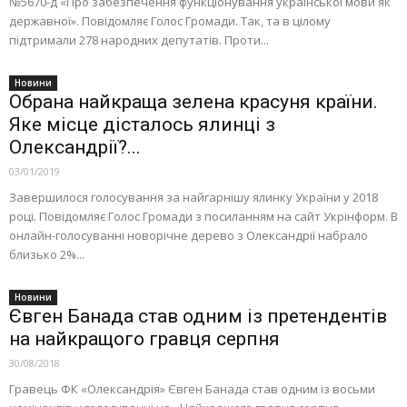
№5670-д «Про забезпечення функціонування української мови як
державної». Повідомляє Голос Громади. Так, та в цілому
підтримали 278 народних депутатів. Проти...
Новини
Обрана найкраща зелена красуня країни.
Яке місце дісталось ялинці з
Олександрії?...
03/01/2019
Завершилося голосування за найгарнішу ялинку України у 2018
році. Повідомляє Голос Громади з посиланням на сайт Укрінформ. В
онлайн-голосуванні новорічне дерево з Олександрії набрало
близько 2%...
Новини
Євген Банада став одним із претендентів
на найкращого гравця серпня
30/08/2018
Гравець ФК «Олександрія» Євген Банада став одним із восьми