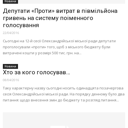
Новини
Депутати «Проти» витрат в півмільйона
гривень на систему поіменного
голосування
22/04/2016
Сьогодні на 12-й сесії Олександрійської міської ради депутати
проголосували «проти» того, щоб з міського бюджету були
витрачені кошти у розмірі 500 тис. грн. на...
Новини
Хто за кого голосував…
08/04/2016
Таку характерну назву сьогодні носить одинадцята позачергова
сесія Олександрійської міської ради. На порядку денному було два
питання: щодо внесення змін до бюджету та розгляд питання...