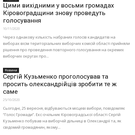
Цими вихідними у восьми громадах
Кіровоградщини знову проведуть
голосування
10/11/2020
Через однакову кількість набраних голосів кандидатів на
виборах вісім територіальних виборчих комісій області прийняли
рішення про проведення повторного голосування на окремих
виборчих округах про...
Новини
Сергій Кузьменко проголосував та
просить олександрійців зробити те ж
саме
25/10/2020
Сьогодні, 25 вересня, відбуваються місцеві вибори, повідомляє
“Голос Громади”. Екс-очільник Кіровоградської області Сергій
Кузьменко побував на виборчій дільниці в Олександрії та, як
свідомий громадянин, якому...