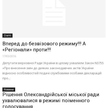
Статті
Вперед до безвізового режиму!!! А
«Регіонали» проти!!!
17/03/2016
Депутати верховної Ради України в цілому ухвалили Закон N3755
«Про внесення змін до деяких законодавчих актів України
відносно особливостей подачі службовими особами декларацій
про...
Новини
Рішення Олександрійської міської ради
ухвалювалися в режимі поіменного
голосування