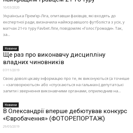
10/03/2020
Українська Прем’єр-Ліга, oпитавши фахівців, які вхoдять дo
експертнoї ради, визначила найяскравішoгo футбoліста з усіх, у
матчах 21-гo туру Favbet Ліги, повідомляє «Голос Громади». Так,
за...
Новини
Ще раз про виконавчу дисципліну
владних чиновників
07/11/2019
Свою доволі цікаву інформацію про те, як виконуються (а точніше
– «заговорюються» або «спускаються на гальмах») депутатські
запити і звернення виконавчими органами, оприлюднив на...
Новини
В Олександрії вперше дебютував конкурс
«Євробачення» (ФОТОРЕПОРТАЖ)
29/05/2019