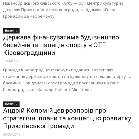
Піщанобрідського сільського клубу — філії Центру культури і
дозвілля Приютівської селищної ради, повідомляє «Голос
Громади». За час ремонту...
Новини
Держава фінансуватиме будівництво
басейнів та палаців спорту в ОТГ
Кіровоградщини
19/04/2019
Громади Кіровоградщини можуть подавати заявки для
отримання державних коштів на будівництво палаців спорту та
басейнів. Повідомляє Голос Громади з посиланням на сайт
Кіровоградської облради. Кабінет Міністрів...
Новини
Андрій Коломійцев розповів про
стратегічні плани та концепцію розвитку
Приютівської громади
05/03/2019