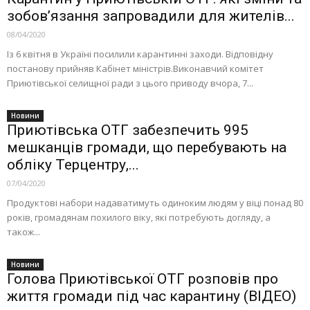
зобов’язання запровадили для жителів...
08/04/2020
Із 6 квітня в Україні посилили карантинні заходи. Відповідну
постанову прийняв Кабінет міністрів.Виконавчий комітет
Приютівської селищної ради з цього приводу вчора, 7...
Новини
Приютівська ОТГ забезпечить 995
мешканців громади, що перебувають на
обліку Терцентру,...
07/04/2020
Продуктовi набори надаватимуть одиноким людям у віці понад 80
рокiв, громадянам похилого вiку, якi потребують догляду, а
також...
Новини
Голова Приютівської ОТГ розповів про
життя громади під час карантину (ВІДЕО)