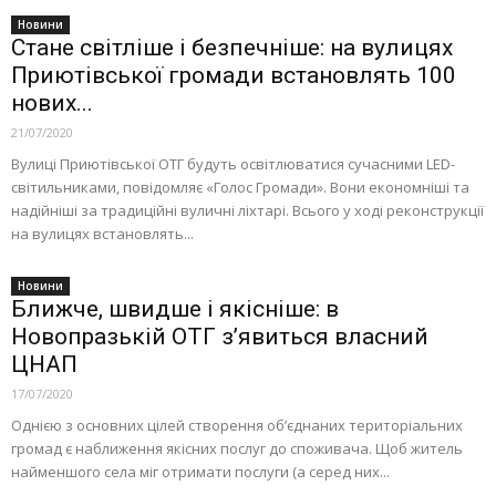
Новини
Стане світліше і безпечніше: на вулицях
Приютівської громади встановлять 100
нових...
21/07/2020
Вулиці Приютівської ОТГ будуть освітлюватися сучасними LED-
світильниками, повідомляє «Голос Громади». Вони економніші та
надійніші за традиційні вуличні ліхтарі. Всього у ході реконструкції
на вулицях встановлять...
Новини
Ближче, швидше і якісніше: в
Новопразькій ОТГ з’явиться власний
ЦНАП
17/07/2020
Однією з основних цілей створення об’єднаних територіальних
громад є наближення якісних послуг до споживача. Щоб житель
найменшого села міг отримати послуги (а серед них...