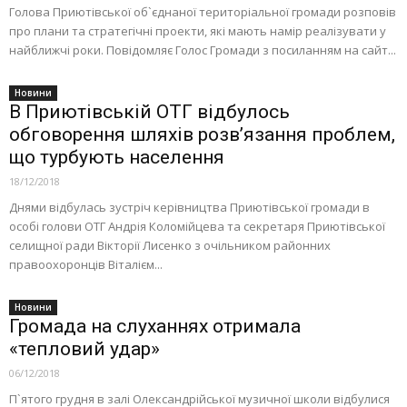
Голова Приютівської об`єднаної територіальної громади розповів
про плани та стратегічні проекти, які мають намір реалізувати у
найближчі роки. Повідомляє Голос Громади з посиланням на сайт...
Новини
В Приютівській ОТГ відбулось
обговорення шляхів розв’язання проблем,
що турбують населення
18/12/2018
Днями відбулась зустріч керівництва Приютівської громади в
особі голови ОТГ Андрія Коломійцева та секретаря Приютівської
селищної ради Вікторії Лисенко з очільником районних
правоохоронців Віталієм...
Новини
Громада на слуханнях отримала
«тепловий удар»
06/12/2018
П`ятого грудня в залі Олександрійської музичної школи відбулися