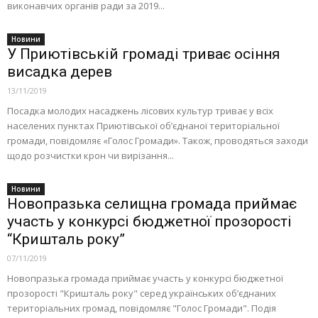
виконавчих органів ради за 2019...
Новини
У Приютівській громаді триває осіння
висадка дерев
13/11/2019
Посадка молодих насаджень лісових культур триває у всіх
населених пунктах Приютівської об’єднаної територіальної
громади, повідомляє «Голос Громади». Також, проводяться заходи
щодо розчистки крон чи вирізання...
Новини
Новопразька селищна громада приймає
участь у конкурсі бюджетної прозорості
“Кришталь року”
07/11/2019
Новопразька громада приймає участь у конкурсі бюджетної
прозорості "Кришталь року" серед українських об’єднаних
територіальних громад, повідомляє "Голос Громади". Подія