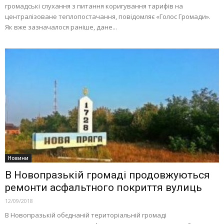
громадські слухання з питання коригування тарифів на
централізоване теплопостачання, повідомляє «Голос Громади».
Як вже зазначалося раніше, дане...
Новини
В Новопразькій громаді продовжуються
ремонти асфальтного покриття вулиць
12/09/2018
В Новопразькій обєднаній територіальній громаді