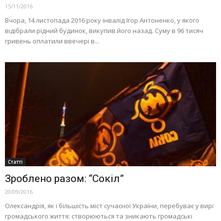
15/11/2016
Вчора, 14 листопада 2016 року інвалід Ігор Антоненко, у якого
відібрали рідний будинок, викупив його назад. Суму в 96 тисяч
гривень оплатили ввечері в...
Статті
Зроблено разом: “Сокіл”
20/09/2016
Олександрія, як і більшість міст сучасної України, перебуває у вирі
громадського життя: створюються та зникають громадські