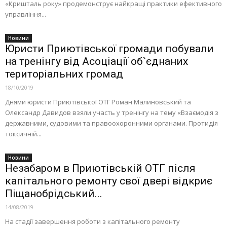
«Кришталь року» продемонструє найкращі практики ефективного
управління...
Новини
Юристи Приютівської громади побували
на тренінгу від Асоціації об`єднаних
територіальних громад
18/10/2019
Днями юристи Приютівської ОТГ Роман Малиновський та
Олександр Давидов взяли участь у тренінгу на тему «Взаємодія з
державними, судовими та правоохоронними органами. Протидія
токсичній...
Новини
Незабаром в Приютівській ОТГ після
капітального ремонту свої двері відкриє
Піщанобрідський...
14/08/2019
На стадії завершення роботи з капітального ремонту