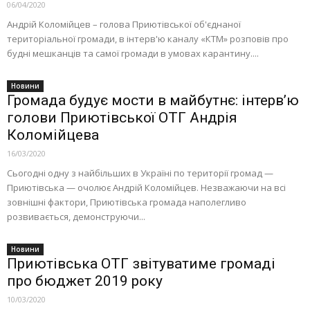
06/04/2020
Андрій Коломійцев – голова Приютівської об'єднаної
територіальної громади, в інтерв'ю каналу «КТМ» розповів про
будні мешканців та самої громади в умовах карантину....
Новини
Громада будує мости в майбутнє: інтерв’ю
голови Приютівської ОТГ Андрія
Коломійцева
16/03/2020
Сьогодні одну з найбільших в Україні по території громад —
Приютівська — очолює Андрій Коломійцев. Незважаючи на всі
зовнішні фактори, Приютівська громада наполегливо
розвивається, демонструючи...
Новини
Приютівська ОТГ звітуватиме громаді
про бюджет 2019 року
10/03/2020