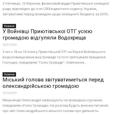
У п’ятницю, 13 березня, фінансовий відділ Приютівської селищної
ради, відповідно до статі 28 Бюджетного кодексу України,
звітуватиме перед громадою щодо селищного бюджету за 2019...
Новини
У Войнівці Приютівської ОТГ усією
громадою відгуляли Водохреща
20/01/2020
У ніч з 18 на 19 січня у Приютівській ОТГ на березі Войнівського
водосховища мешканці громади та гості святкували Хрещення
Господнє, повідомляє "Голос Громади". Освячення...
Новини
Міський голова звітуватиметься перед
олександрійською громадою
13/12/2019
Мешканців Олександрії запрошують на громадські слухання,
повідомляє «Голос Громади». На розгляд будуть внесені питання:
про звіт Олександрійського міського голови про діяльність