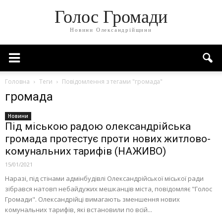
Голос Громади
Новини Олександрійщини
Головна
Теги
Повідомлення з тегами "громада"
громада
Новини
Під міською радою олександрійська
громада протестує проти нових житлово-
комунальних тарифів (НАЖИВО)
15/01/2021
Наразі, під стінами адмінбудівлі Олександрійської міської ради
зібрався натовп небайдужих мешканців міста, повідомляє "Голос
Громади". Олександрійці вимагають зменшення нових
комунальних тарифів, які встановили по всій...