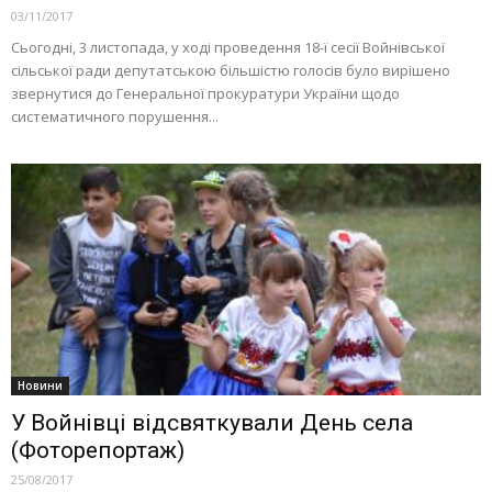
03/11/2017
Сьогодні, 3 листопада, у ході проведення 18-ї сесії Войнівської
сільської ради депутатською більшістю голосів було вирішено
звернутися до Генеральної прокуратури України щодо
систематичного порушення...
Новини
У Войнівці відсвяткували День села
(Фоторепортаж)
25/08/2017