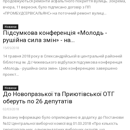
продовжуються ремонти асфальтного покриття вулиць. Зокрема,
вчора, 11 вересня, було підписано договір з ПП
«ПРОМБУДСЕРВІСАЛЬЯНС» на поточний ремонт вулиці...
Новини
Підсумкова конференція «Молодь -
рушійна сила змін» - на...
15/05/2018
14 травня 2018 року в Олександрійській в центральній районній
бібліотеці ім. Д.І.Чижевського відбулася підсумкова конференція
«Молодь - рушійна сила змін». Цією конференцією завершено
проект...
Новини
До Новопразької та Приютівської ОТГ
оберуть по 26 депутатів
02/03/2018
Вказану інформацію було оприлюднено в додатку до Постанови
№32 Центральної виборчої комісії від 01.03.2018 «Про кількість
територіальних, одномандатних виборчих округів, що