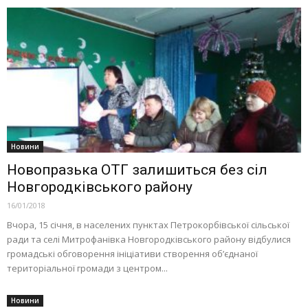
Новини
Новопразька ОТГ залишиться без сіл
Новгородківського району
16/01/2018
Вчора, 15 січня, в населених пунктах Петрокорбівської сільської
ради та селі Митрофанівка Новгородківського району відбулися
громадські обговорення ініціативи створення об’єднаної
територіальної громади з центром...
Новини