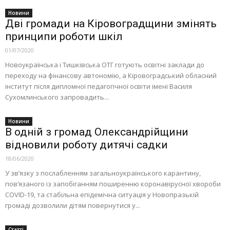
Новини
Дві громади на Кіровоградщини змінять
принципи роботи шкіл
01/07/2020
Новоукраїнська і Тишківська ОТГ готують освітні заклади до
переходу на фінансову автономію, а Кіровоградський обласний
інститут після дипломної педагогічної освіти імені Василя
Сухомлинського запровадить...
Новини
В одній з громад Олександрійщини
відновили роботу дитячі садки
18/06/2020
У зв’язку з послабленням загальноукраїнського карантину,
пов’язаного із запобіганням поширенню коронавірусної хвороби
COVID-19, та стабільна епідемічна ситуація у Новопразькій
громаді дозволили дітям повернутися у...
Статті