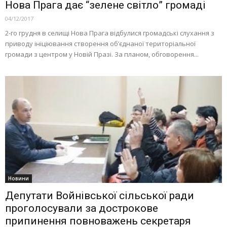
Нова Прага дає “зелене світло” громаді
04/12/2017
2-го грудня в селищі Нова Прага відбулися громадські слухання з
приводу ініціювання створення об’єднаної територіальної
громади з центром у Новій Празі. За планом, обговорення...
Новини
Депутати Войнівської сільської ради
проголосували за дострокове
припинення повноважень секретаря