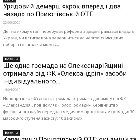
Урядовий демарш «крок вперед і два
назад» по Приютівській ОТГ
22/05/2020
Де і на якому етапі перебуває реформа з децентралізації влади в
Україні, чи встигає вона завершитися до чергових місцевих
виборів і взагалі чи можна...
Новини
Ще одна громада на Олександрійщині
отримала від ФК «Олександрія» засоби
індивідуального...
14/04/2020
Новопразька об’єднанна громада отримала допомогу від ФК
«Олександрія», повідомляє «Голос Громади». Керівництво
футбольного клубу передало медичним працівникам громади: 30
масок 3-го ступеня захисту; 10 захисних...
Новини
Карантин у Приютівській ОТГ: які зміни та