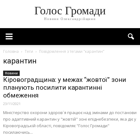
Голос Громади
Новини Олександрійщини
Головна
Теги
Повідомлення з тегами "карантин"
карантин
Новини
Кіровоградщина: у межах “жовтої” зони
планують посилити карантинні
обмеження
23/11/2021
Міністерство охорони здоров`я працює над змінами до постанови
про адаптивний карантин у "жовтій" зоні епіднебезпеки, яка діє у
Кіровоградській області, повідомляє "Голос Громади"
посилаючись...