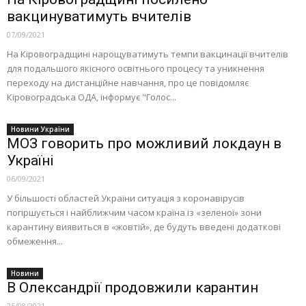
вакцинуватимуть вчителів
07/09/2021
На Кіровоградщині нарощуватимуть темпи вакцинації вчителів
для подальшого якісного освітнього процесу та уникнення
переходу на дистанційне навчання, про це повідомляє
Кіровоградська ОДА, інформує "Голос...
Новини України
МОЗ говорить про можливий локдаун в
Україні
06/09/2021
У більшості областей України ситуація з коронавірусів
погіршується і найближчим часом країна із «зеленої» зони
карантину виявиться в «жовтій», де будуть введені додаткові
обмеження...
Новини
В Олександрії продовжили карантин
25/08/2021