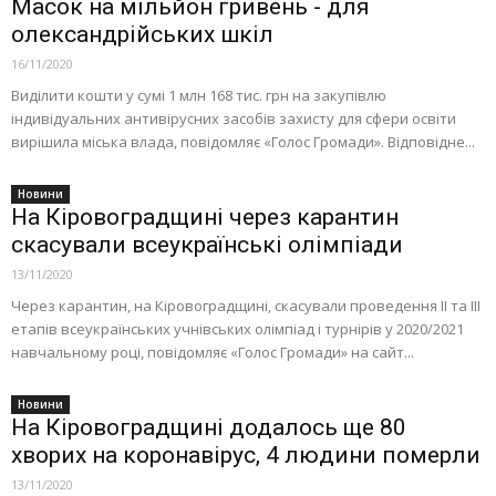
Масок на мільйон гривень - для
олександрійських шкіл
16/11/2020
Виділити кошти у сумі 1 млн 168 тис. грн на закупівлю
індивідуальних антивірусних засобів захисту для сфери освіти
вирішила міська влада, повідомляє «Голос Громади». Відповідне...
Новини
На Кіровоградщині через карантин
скасували всеукраїнські олімпіади
13/11/2020
Через карантин, на Кіровоградщині, скасували проведення ІІ та ІІІ
етапів всеукраїнських учнівських олімпіад і турнірів у 2020/2021
навчальному році, повідомляє «Голос Громади» на сайт...
Новини
На Кіровоградщині додалось ще 80
хворих на коронавірус, 4 людини померли
13/11/2020