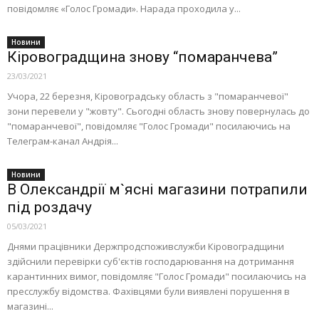
повідомляє «Голос Громади». Нарада проходила у...
Новини
Кіровоградщина знову “помаранчева”
23/03/2021
Учора, 22 березня, Кіровоградську область з "помаранчевої"
зони перевели у "жовту". Сьогодні область знову повернулась до
"помаранчевої", повідомляє "Голос Громади" посилаючись на
Телеграм-канал Андрія...
Новини
В Олександрії м`ясні магазини потрапили
під роздачу
05/03/2021
Днями працівники Держпродспоживслужби Кіровоградщини
здійснили перевірки суб'єктів господарювання на дотримання
карантинних вимог, повідомляє "Голос Громади" посилаючись на
пресслужбу відомства. Фахівцями були виявлені порушення в
магазині...