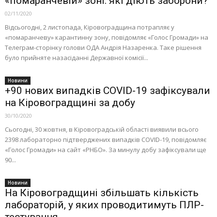
«помаранчевій» зоні: які діють заборони?
02/11/2020
Відсьогодні, 2 листопада, Кіровоградщина потрапляє у
«помаранчеву» карантинну зону, повідомляє «Голос Громади» на
Телеграм-сторінку голови ОДА Андрія Назаренка. Таке рішення
було прийняте назасіданні Державної комісії...
Новини
+90 нових випадків COVID-19 зафіксували
на Кіровоградщині за добу
30/10/2020
Cьогодні, 30 жовтня, в Кіровоградській області виявили всього
2398 лабораторно підтверджених випадків COVID-19, повідомляє
«Голос Громади» на сайт «РНБО». За минулу добу зафіксували ще
90...
Новини
На Кіровоградщині збільшать кількість
лабораторій, у яких проводитимуть ПЛР-