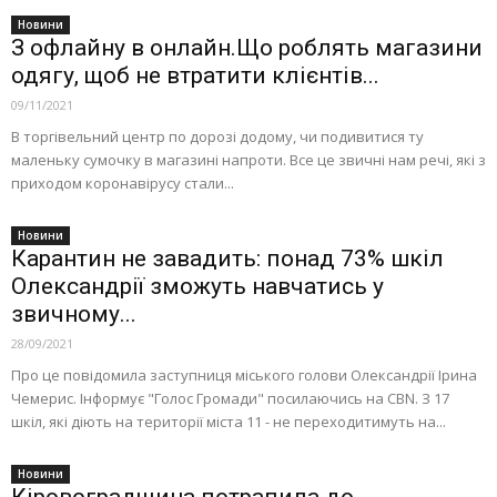
Новини
З офлайну в онлайн.Що роблять магазини
одягу, щоб не втратити клієнтів...
09/11/2021
В торгівельний центр по дорозі додому, чи подивитися ту
маленьку сумочку в магазині напроти. Все це звичні нам речі, які з
приходом коронавірусу стали...
Новини
Карантин не завадить: понад 73% шкіл
Олександрії зможуть навчатись у
звичному...
28/09/2021
Про це повідомила заступниця міського голови Олександрії Ірина
Чемерис. Інформує "Голос Громади" посилаючись на CBN. З 17
шкіл, які діють на території міста 11 - не переходитимуть на...
Новини