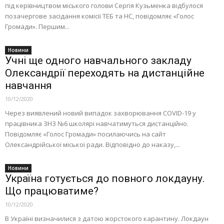
під керівництвом міського голови Сергія Кузьменка відбулося
позачергове засідання комісії ТЕБ та НС, повідомляє «Голос
Громади». Першим...
Новини
Учні ще одного навчального закладу
Олександрії переходять на дистанційне
навчання
10/12/2020
Через виявлений новий випадок захворювання COVID-19 у
працівника ЗНЗ №6 школярі навчатимуться дистанційно.
Повідомляє «Голос Громади» посилаючись на сайт
Олександрійської міської ради. Відповідно до наказу,...
Новини
Україна готується до повного локдaуну.
Що працюватиме?
10/12/2020
В Україні визначилися з датою жорстокого карантину. Локдаун