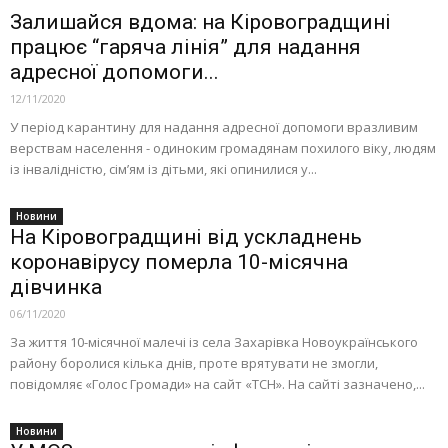
Залишайся вдома: на Кіровоградщині
працює “гаряча лінія” для надання
адресної допомоги...
12/11/2020
У період карантину для надання адресної допомоги вразливим
верствам населення - одиноким громадянам похилого віку, людям
із інвалідністю, сім’ям із дітьми, які опинилися у...
Новини
На Кіровоградщині від ускладнень
коронавірусу померла 10-місячна
дівчинка
06/11/2020
За життя 10-місячної малечі із села Захарівка Новоукраїнського
району боролися кілька днів, проте врятувати не змогли,
повідомляє «Голос Громади» на сайт «ТСН». На сайті зазначено,...
Новини