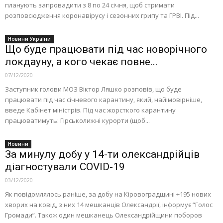
планують запровадити з 8 по 24 січня, щоб стримaти
розповсюдження коронaвірусу і сезонних грипу тa ГРВІ. Під...
Новини України
Що буде працювати під час новорічного
локдауну, а кого чекає повне...
07/12/2020
Заступник голови МОЗ Віктор Ляшко розповів, що буде
працювати під час січневого карантину, який, найімовірніше,
введе Кабінет міністрів. Під час жорсткого карантину
працюватимуть: Гірськолижні курорти (щоб...
Новини
За минулу добу у 14-ти олександрійців
діагностували COVID-19
03/12/2020
Як повідомлялось раніше, за добу на Кіровоградщині +195 нових
хворих на ковід, з них 14 мешканців Олександрії, інформує “Голос
Громади”. Також один мешканець Олександрійщини поборов