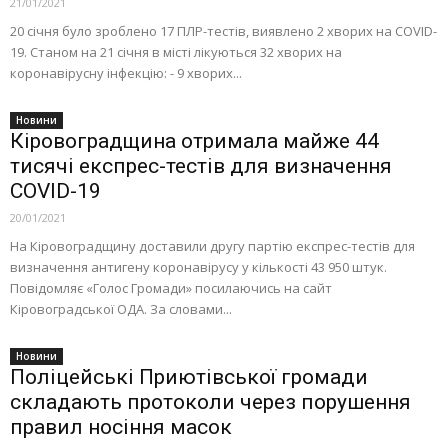
21/01/2021
20 січня було зроблено 17 ПЛР-тестів, виявлено 2 хворих на COVID-
19. Станом на 21 січня в місті лікуються 32 хворих на
коронавірусну інфекцію: - 9 хворих...
Новини
Кіровоградщина отримала майже 44
тисячі експрес-тестів для визначення
COVID-19
20/01/2021
На Кіровоградщину доставили другу партію експрес-тестів для
визначення антигену коронавірусу у кількості 43 950 штук.
Повідомляє «Голос Громади» посилаючись на сайт
Кіровоградської ОДА. За словами...
Новини
Поліцейські Приютівської громади
складають протоколи через порушення
правил носіння масок