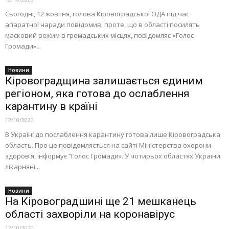
Сьогодні, 12 жовтня, голова Кіровоградської ОДА під час
апаратної наради повідомив, проте, що в області посилять
масковий режим в громадських місцях, повідомляє «Голос
Громади»...
Новини
Кіровоградщина залишається єдиним
регіоном, яка готова до ослаблення
карантину в країні
12/10/2020
В Україні до послаблення карантину готова лише Кіровоградська
область. Про це повідомляється на сайті Міністерства охорони
здоров'я, інформує “Голос Громади». У чотирьох областях України
лікарняні...
Новини
На Кіровоградшині ще 21 мешканець
області захворіли на коронавірус
12/10/2020