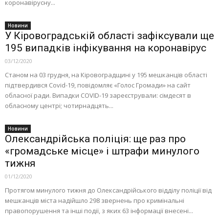
коронавірусну...
Новини
У Кіровоградській області зафіксували ще
195 випадків інфікування на коронавірус
03/12/2020
Станом на 03 грудня, на Кіровоградщині у 195 мешканців області
підтвердився Covid-19, повідомляє «Голос Громади» на сайт
обласної ради. Випадки COVID-19 зареєстрували: сімдесят в
обласному центрі; чотирнадцять...
Новини
Олександрійська поліція: ще раз про
«громадське місце» і штрафи минулого
тижня
01/12/2020
Протягом минулого тижня до Олександрійського відділу поліції від
мешканців міста надійшло 298 звернень про кримінальні
правопорушення та інші події, з яких 63 інформації внесені...