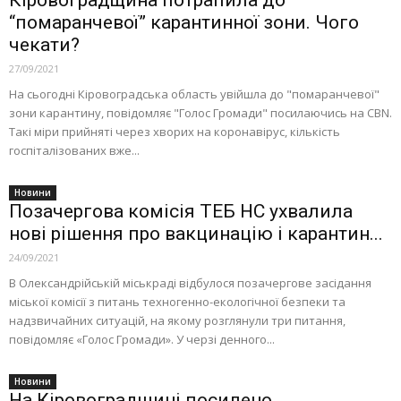
Кіровоградщина потрапила до
“помаранчевої” карантинної зони. Чого
чекати?
27/09/2021
На сьогодні Кіровоградська область увійшла до "помаранчевої"
зони карантину, повідомляє "Голос Громади" посилаючись на CBN.
Такі міри прийняті через хворих на коронавірус, кількість
госпіталізованих вже...
Новини
Позачергова комісія ТЕБ НС ухвалила
нові рішення про вакцинацію і карантин...
24/09/2021
В Олександрійській міськраді відбулося позачергове засідання
міської комісії з питань техногенно-екологічної безпеки та
надзвичайних ситуацій, на якому розглянули три питання,
повідомляє «Голос Громади». У черзі денного...
Новини
На Кіровоградщині посилено