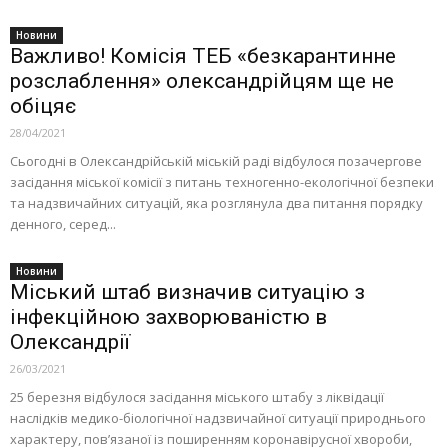
Новини
Важливо! Комісія ТЕБ «безкарантинне
розслаблення» олександрійцям ще не
обіцяє
28/04/2021
Сьогодні в Олександрійській міській раді відбулося позачергове
засідання міської комісії з питань техногенно-екологічної безпеки
та надзвичайних ситуацій, яка розглянула два питання порядку
денного, серед...
Новини
Міський штаб визначив ситуацію з
інфекційною захворюваністю в
Олександрії
26/03/2021
25 березня відбулося засідання міського штабу з ліквідації
наслідків медико-біологічної надзвичайної ситуації природнього
характеру, пов’язаної із поширенням коронавірусної хвороби,