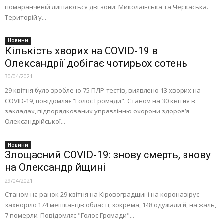
помаранчевій лишаються дві зони: Миколаївська та Черкаська.
Територій у...
Новини
Кількість хворих на COVID-19 в
Олександрії добігає чотирьох сотень
30/04/2021
29 квітня було зроблено 75 ПЛР-тестів, виявлено 13 хворих на
COVID-19, повідомляє "Голос Громади". Станом на 30 квітня в
закладах, підпорядкованих управлінню охорони здоров’я
Олександрійської...
Новини
Злощасний COVID-19: знову смерть, знову
на Олександрійщині
29/04/2021
Станом на ранок 29 квітня на Кіровоградщині на коронавірус
захворіло 174 мешканців області, зокрема, 148 одужали й, на жаль,
7 померли. Повідомляє "Голос Громади"...