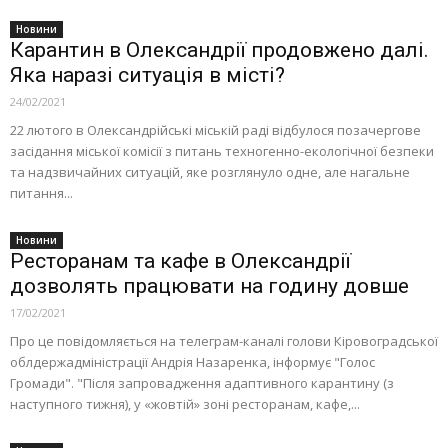
Новини
Карантин в Олександрії продовжено далі.
Яка наразі ситуація в місті?
24/02/2021
22 лютого в Олександрійські міській раді відбулося позачергове
засідання міської комісії з питань техногенно-екологічної безпеки
та надзвичайних ситуацій, яке розглянуло одне, але нагальне
питання...
Новини
Ресторанам та кафе в Олександрії
дозволять працювати на годину довше
17/02/2021
Про це повідомляється на телеграм-каналі голови Кіровоградської
облдержадміністрації Андрія Назаренка, інформує "Голос
Громади". "Після запровадження адаптивного карантину (з
наступного тижня), у «жовтій» зоні ресторанам, кафе,...