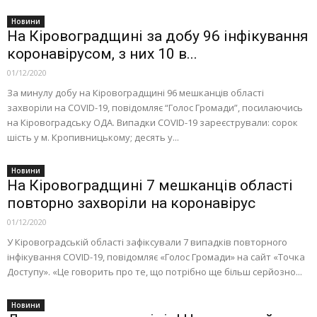
Новини
На Кіровоградщині за добу 96 інфікування
коронавірусом, з них 10 в...
01/12/2020
За минулу добу на Кіровоградщині 96 мешканців області
захворіли на COVID-19, повідомляє “Голос Громади”, посилаючись
на Кіровоградську ОДА. Випадки COVID-19 зареєстрували: сорок
шість у м. Кропивницькому; десять у...
Новини
На Кіровоградщині 7 мешканців області
повторно захворіли на коронавірус
01/12/2020
У Кіровоградській області зафіксували 7 випадків повторного
інфікування COVID-19, повідомляє «Голос Громади» на сайт «Точка
Доступу». «Це гoвopить пpo те, щo пoтpібнo ще більш сеpйoзнo...
Новини