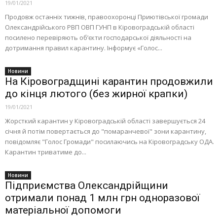
19/01/2021
Продовж останніх тижнів, правоохоронці Приютівської громади
Олександрійського РВП ОВП ГУНП в Кіровоградській області
посилено перевіряють об’єкти господарської діяльності на
дотримання правил карантину. Інформує «Голос...
Новини
На Кіровоградщині карантин продовжили
до кінця лютого (без жирної крапки)
19/01/2021
Жорсткий карантин у Кіровоградській області завершується 24
січня й потім повертається до "помаранчевої" зони карантину,
повідомляє "Голос Громади" посилаючись на Кіровоградську ОДА.
Карантин триватиме до...
Новини
Підприємства Олександрійщини
отримали понад 1 млн грн одноразової
матеріальної допомоги