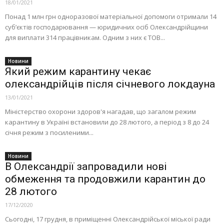
18/01/2021
Понад 1 млн грн одноразової матеріальної допомоги отримали 14
суб’єктів господарювання — юридичних осіб Олександрійщини
для виплати 314 працівникам. Одним з них є ТОВ...
Новини
Який режим карантину чекає
олександрійців після січневого локдауна
13/01/2021
Міністерство охорони здоров'я нагадав, що загалом режим
карантину в Україні встановили до 28 лютого, а період з 8 до 24
січня режим з посиленими...
Новини
В Олександрії запровадили нові
обмеження та продовжили карантин до
28 лютого
17/12/2020
Сьогодні, 17 грудня, в приміщенні Олександрійської міської ради