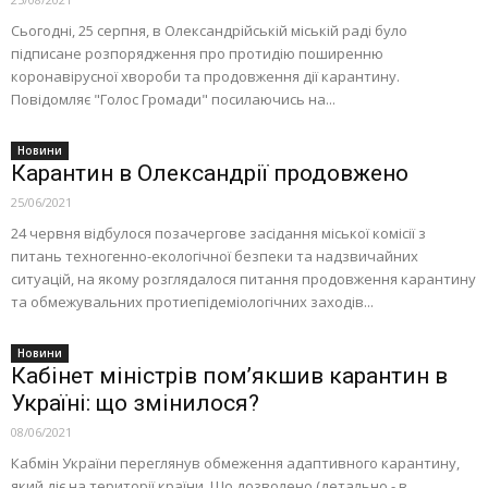
Сьогодні, 25 серпня, в Олександрійській міській раді було
підписане розпорядження про протидію поширенню
коронавірусної хвороби та продовження дії карантину.
Повідомляє "Голос Громади" посилаючись на...
Новини
Карантин в Олександрії продовжено
25/06/2021
24 червня відбулося позачергове засідання міської комісії з
питань техногенно-екологічної безпеки та надзвичайних
ситуацій, на якому розглядалося питання продовження карантину
та обмежувальних протиепідеміологічних заходів...
Новини
Кабінет міністрів пом’якшив карантин в
Україні: що змінилося?
08/06/2021
Кабмін України переглянув обмеження адаптивного карантину,
який діє на території країни. Що дозволено (детально - в