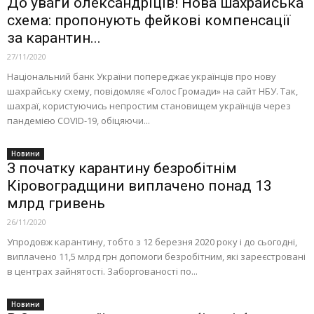
До уваги олександріців! Нова шахрайська
схема: пропонують фейкові компенсації
за карантин...
27/11/2020
Національний банк України попереджає українців про нову
шахрайську схему, повідомляє «Голос Громади» на сайт НБУ. Так,
шахраї, користуючись непростим становищем українців через
пандемією COVID-19, обіцяючи...
Новини
З початку карантину безробітнім
Кіровоградщини виплачено понад 13
млрд гривень
26/11/2020
Упродовж карантину, тобто з 12 березня 2020 року і до сьогодні,
виплачено 11,5 млрд грн допомоги безробітним, які зареєстровані
в центрах зайнятості. Заборгованості по...
Новини