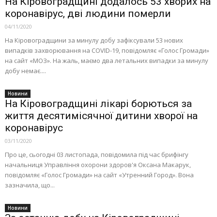
На Кіровоградщині додалось 53 хворих на
коронавірус, дві людини померли
04/11/2020
На Кіровоградщини за минулу добу зафіксували 53 нових
випадків захворювання на COVID-19, повідомляє «Голос Громади»
на сайт «МОЗ». На жаль, маємо два летальних випадки за минулу
добу немає....
Новини
На Кіровоградщині лікарі борються за
життя десятимісячної дитини хворої на
коронавірус
03/11/2020
Про це, сьогодні 03 листопада, повідомила під час брифінгу
начальниця Управління охорони здоров'я Оксана Макарук,
повідомляє «Голос Громади» на сайт «Утренний Город». Вона
зазначила, що...
Новини