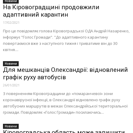
Новини
На Кіровоградщині продовжили
адаптивний карантин
17/02/2021
Про це повідомляє голова Кіровоградської ОДА Андрій Назаренко,
інформує "Голос Громади". "До адаптивного карантину
повертаємося вже з наступного тижня і триватиме він до 30
квітня....
Новини
Для мешканців Олександрії: відновлений
графік руху автобусів
26/01/2021
З поверненням Кіровоградщини до «помаранчевої» зони
коронавірусної інфекції, в Олександрії відновлено графік руху
автобусних маршрутів в межах Олександрійської територіальної
громади. Повідомляє «Голос Громади» посилаючись...
Новини
Кіровоградська область може залишити