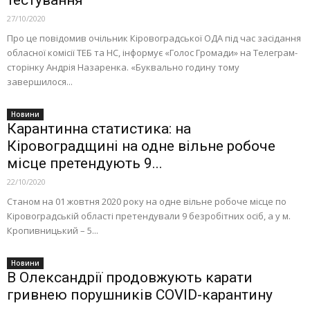
тестування
27/10/2020
Про це повідомив очільник Кіровоградської ОДА під час засідання
обласної комісії ТЕБ та НС, інформує «Голос Громади» на Телеграм-
сторінку Андрія Назаренка. «Буквально годину тому
завершилося...
Новини
Карантинна статистика: на
Кіровоградщині на одне вільне робоче
місце претендують 9...
22/10/2020
Станом на 01 жовтня 2020 року на одне вільне робоче місце по
Кіровоградській області претендували 9 безробітних осіб, а у м.
Кропивницький – 5...
Новини
В Олександрії продовжують карати
гривнею порушників COVID-карантину