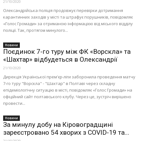
21/10/2020
Олександрійська поліція продовжує перевірки дотримання
карантинних заходів у місті та штрафує порушників, повідомляє
«Голос Громади» за отриманою інформацією від міського відділу
поліції. Так, протягом минулого...
Новини
Поєдинок 7-го туру між ФК «Ворскла» та
«Шахтар» відбудеться в Олександрії
21/10/2020
Дирекція Української прем'єр-ліги заборонила проведення матчу
7-го туру "Ворскла" - "Шахтар" в Полтаві через складну
епідеміологічну ситуацію в місті, повідомляє «Голос Громади» на
офіційний сайт полтавського клубу. Через це, зустріч вирішено
провести...
Новини
За минулу добу на Кіровоградщині
зареєстровано 54 хворих з COVID-19 та...
21/10/2020