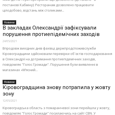
постанові Кабміну): Ресторанам дозволено працювати
цілодобово, відстань між столиками...
Новини
В закладах Олександрії зафіксували
порушення протиепідемічних заходів
24/05/2021
Впродовж вихідних днів фахівці держпродспоживслужби
Кіровоградщини здійснювали перевірки об`єктів господарювання
в Олександрії на дотримання протиепідемічних заходів,
повідомляє "Голос Громади". Порушення були виявленні в
магазинах «М’ясний...
Новини
Кіровоградщина знову потрапила у жовту
зону
12/05/2021
Кіровоградська область з помаранчевої зони перейшла у жовту,
повідомляє "Голос Громади" посилаючись на сайт CBN. У