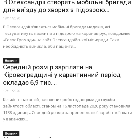
В Олександрії створять мобільні бригади
для виїзду до хворих з підозрою...
18/11/2020
В Олександрії з'являться мобільні бригади медиків, які
тестуватимуть пацієнтів з підозрою на коронавірус, повідомляє
«Голос Громади» на сайт Олександрійської міськради. Така
необхідність виникла, аби пацієнти...
Новини
Середній розмір зарплати на
Кіровоградщині у карантинний період
складає 6,9 тис....
17/11/2020
Кількість вакансій, заявлених роботодавцями до служби
зайнятості області, станом на 16 листопада 2020 року становила
1188 одиниць. Середній розмір запропонованої заробітної плати
у вакансіях...
Новини