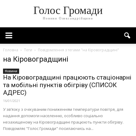
Голос Громади
Новини Олександрійщини
Головна
Теги
Повідомлення з тегами "на Кіровоградщині"
на Кіровоградщині
Новини
На Кіровоградщині працюють стаціонарні
та мобільні пунктів обігріву (СПИСОК
АДРЕС)
16/01/2021
У зв’язку з очікуваним пониженням температури повітря, для
надання допомоги населенню, особливо соціально
незахищеному на Кіровоградщині працюють пункти обігріву.
Повідомляє "Голос Громади" посилаючись на...