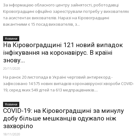
За інформацією обласного центру зайнятості, роботодавці
Кіровоградщині офіційно зареєстрували потребу у вихователях
та асистентах вихователів. Наразі на Кіровоградщині
вакантними є 15 посад вихователів, з...
Новини
На Кіровоградщині 121 новий випадок
інфікування на коронавірус. В країні
знову...
20/11/2020
На ранок 20 листопада в Україні черговий антирекорд -
зафіксовано 14 575 нових випадків коронавірусної хвороби COVID-
19, серед яких 549 дітей та 613 медпрацівників....
Новини
COVID-19: на Кіровоградщині за минулу
добу більше мешканців одужало ніж
захворіло
18/11/2020