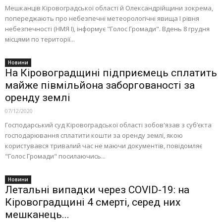
Мешканців Кіровоградської області й Олександрійщини зокрема,
попереджають про небезпечні метеорологічні явища I рівня
небезпечності (НМЯ І), інформує "Голос Громади". Вдень 8 грудня
місцями по території...
Новини
На Кіровоградщині підприємець сплатить
майже півмільйона заборгованості за
оренду землі
07/12/2020
Господарський суд Кіровоградської області зобов'язав з суб’єкта
господарювання сплатити кошти за оренду землі, якою
користувався тривалий час не маючи документів, повідомляє
"Голос Громади" посилаючись...
Новини
Летальні випадки через COVID-19: на
Кіровоградщині 4 смерті, серед них
мешканець...