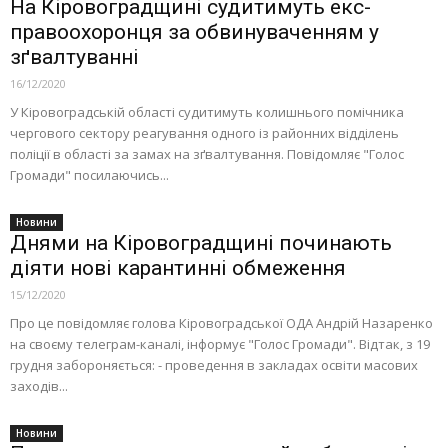
На Кіровоградщині судитимуть екс-
правоохоронця за обвинуваченням у
зґвалтуванні
16/12/2020
У Кіровоградській області судитимуть колишнього помічника
чергового сектору реагування одного із районних відділень
поліції в області за замах на зґвалтування. Повідомляє "Голос
Громади" посилаючись...
Новини
Днями на Кіровоградщині починають
діяти нові карантинні обмеження
15/12/2020
Про це повідомляє голова Кіровоградської ОДА Андрій Назаренко
на своєму телеграм-каналі, інформує "Голос Громади". Відтак, з 19
грудня забороняється: - проведення в закладах освіти масових
заходів...
Новини