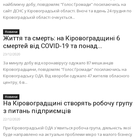
найближчу добу, повідомляє "Голос Громади" посилаючись на
сайт ДСНС у Кіровоградській області. Вночі та вдень 24 грудня по
Кіровоградській області очікується...
Новини
Життя та смерть: на Кіровоградщині 6
смертей від COVID-19 та понад...
23/12/2020
За минулу добу від коронавірусу одужало 87 мешканців
Кіровоградщини, повідомляє "Голос Громади" посилаючись на
Кіровоградську ОДА. Від хвороби одужало 47 жителів обласного
центру, 6 в...
Новини
На Кіровоградщині створять робочу групу
з питань підприємців
22/12/2020
При Кіровоградській ОДА з'явиться робоча група, діяльність якої
буде направлено на актуальні проблеми мікро та малого бізнесу