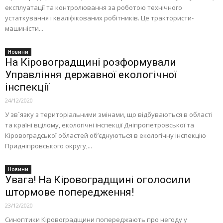
експлуатації та контролювання за роботою технічного
устаткування і кваліфікованих робітників. Це трактористи-
машиністи...
Новини
На Кіровоградщині розформували
Управління державної екологічної
інспекції
24/12/2020
У зв`язку з територіальними змінами, що відбуваються в області
та країні вцілому, екологічні інспекції Дніпропетровської та
Кіровоградської областей об’єднуються в екологічну інспекцію
Придніпровського округу,...
Новини
Увага! На Кіровоградщині оголосили
штормове попередження!
23/12/2020
Синоптики Кіровоградщини попереджають про негоду у