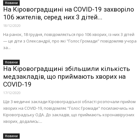
Новини
На Кіровоградщині на COVID-19 захворіло
106 жителів, серед них 3 дітей...
18/12/2020
На ранок, 18 грудня, повідомляється про 106 хворих, із них 3 дітей
— це діти з Олександрії, про які "Голос Громади" повідомляв учора
за...
Новини
На Кіровоградщині збільшили кількість
медзакладів, що приймають хворих на
COVID-19
17/12/2020
Ще 3 медичні заклади Кіровоградської області розпочали прийом
хворих на COVID-19, повідомляє "Голос Громади" посилаючись на
Кіровоградську ОДА. До закладів, що приймають коронавірусних
хворих, додались:...
Новини