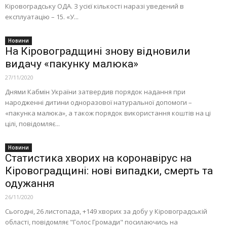
Кіровоградську ОДА. З усієї кількості наразі уведений в
експлуатацію – 15. «У...
Новини
На Кіровоградщині знову відновили
видачу «пакунку малюка»
27/11/2020
Днями Кабмін України затвердив порядок надання при
народженні дитини одноразової натуральної допомоги –
«пакунка малюка», а також порядок використання коштів на ці
цілі, повідомляє...
Новини
Статистика хворих на коронавірус на
Кіровоградщині: нові випадки, смерть та
одужання
26/11/2020
Сьогодні, 26 листопада, +149 хворих за добу у Кіровоградській
області, повідомляє "Голос Громади" посилаючись на