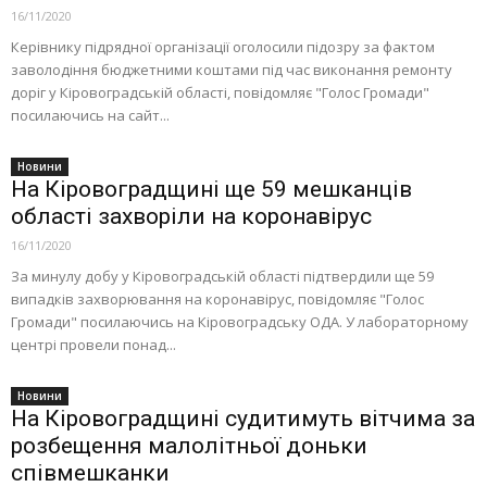
16/11/2020
Керівнику підрядної організації оголосили підозру за фактом
заволодіння бюджетними коштами під час виконання ремонту
доріг у Кіровоградській області, повідомляє "Голос Громади"
посилаючись на сайт...
Новини
На Кіровоградщині ще 59 мешканців
області захворіли на коронавірус
16/11/2020
За минулу добу у Кіровоградській області підтвердили ще 59
випадків захворювання на коронавірус, повідомляє "Голос
Громади" посилаючись на Кіровоградську ОДА. У лабораторному
центрі провели понад...
Новини
На Кіровоградщині судитимуть вітчима за
розбещення малолітньої доньки
співмешканки