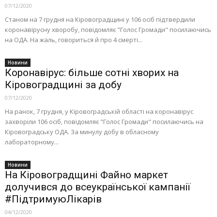
07/12/2020
Станом на 7 грудня на Кіровоградщині у 106 осіб підтвердили
коронавірусну хворобу, повідомляє "Голос Громади" посилаючись
на ОДА. На жаль, говориться й про 4 смерті...
Новини
Коронавірус: більше сотні хворих на
Кіровоградщині за добу
07/12/2020
На ранок, 7 грудня, у Кіровоградській області на коронавірус
захворіли 106 осіб, повідомляє "Голос Громади" посилаючись на
Кіровоградську ОДА. За минулу добу в обласному
лабораторному...
Новини
На Кіровоградщині Файно маркет
долучився до всеукраїнської кампанії
#ПідтримуюЛікарів
04/12/2020