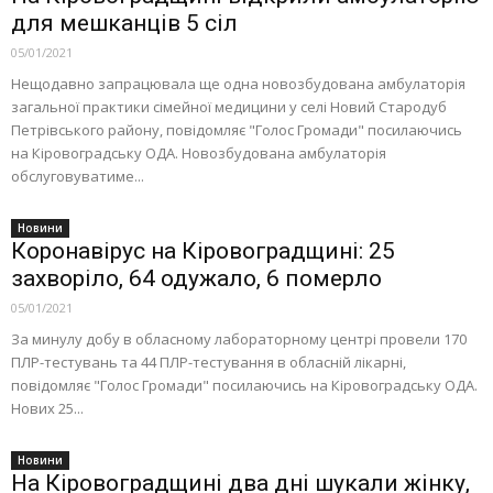
для мешканців 5 сіл
05/01/2021
Нещодавно запрацювала ще одна новозбудована амбулаторія
загальної практики сімейної медицини у селі Новий Стародуб
Петрівського району, повідомляє "Голос Громади" посилаючись
на Кіровоградську ОДА. Новозбудована амбулаторія
обслуговуватиме...
Новини
Коронавірус на Кіровоградщині: 25
захворіло, 64 одужало, 6 померло
05/01/2021
За минулу добу в обласному лабораторному центрі провели 170
ПЛР-тестувань та 44 ПЛР-тестування в обласній лікарні,
повідомляє "Голос Громади" посилаючись на Кіровоградську ОДА.
Нових 25...
Новини
На Кіровоградщині два дні шукали жінку,