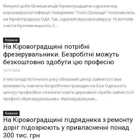
Минулої доби 66 мешканців Кіровоградщини одужали від
коронавірусної інфекції, повідомляє "Голос Громади" посилаючись
на Кіровоградську ОДА. Так, одужали від коронавірусу 16 жителів
з міста Кропивницького, 5...
Новини
На Кіровоградщині потрібні
фрезерувальники. Безробітні можуть
безкоштовно здобути цю професію
18/11/2020
У листопаді поточного року обласний центр зайнятості має
можливість навчити безробітних громадян на базі Одеського
центру професійно-технічної освіти державної служби зайнятості
професії «Фрезерувальник». Фрезерувальник...
Новини
На Кіровоградщині підрядника з ремонту
доріг підозрюють у привласненні понад
300 тис. грн