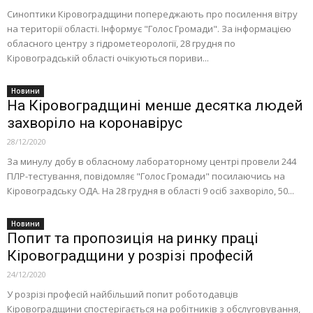
Синоптики Кіровоградщини попереджають про посилення вітру
на території області. Інформує "Голос Громади". За інформацією
обласного центру з гідрометеорології, 28 грудня по
Кіровоградській області очікуються пориви...
Новини
На Кіровоградщині менше десятка людей
захворіло на коронавірус
28/12/2020
За минулу добу в обласному лабораторному центрі провели 244
ПЛР-тестування, повідомляє "Голос Громади" посилаючись на
Кіровоградську ОДА. На 28 грудня в області 9 осіб захворіло, 50...
Новини
Попит та пропозиція на ринку праці
Кіровоградщини у розрізі професій
24/12/2020
У розрізі професій найбільший попит роботодавців
Кіровоградщини спостерігається на робітників з обслуговування,