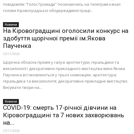
повідомляє "Голос Громади" посилаючись на телеграм-канал
голови Кіровоградської облдержадміністрації...
Новини
На Кіровоградщині оголосили конкурс на
здобуття щорічної премії ім.Якова
Паученка
25/11/2020
Щорічна обласна премія у галузі архітектури, геральдики та
вексилології і декоративно-прикладного мистецтва імені Якова
Паученка встановлюється у трьох номінаціях: архітектура;
геральдика та вексилологія; декоративно-прикладне мистецтво.
Висувати твори на...
Новини
COVID-19: смерть 17-річної дівчини на
Кіровоградщині та 7 нових захворювань
на...
25/11/2020