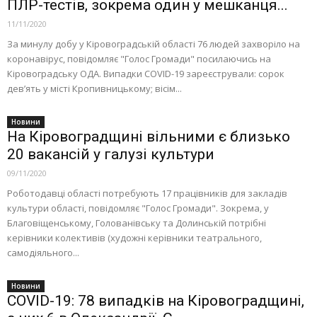
ПЛР-тестів, зокрема один у мешканця...
11/11/2020
За минулу добу у Кіровоградській області 76 людей захворіло на
коронавірус, повідомляє "Голос Громади" посилаючись на
Кіровоградську ОДА. Випадки COVID-19 зареєстрували: сорок
дев’ять у місті Кропивницькому; вісім...
Новини
На Кіровоградщині вільними є близько
20 вакансій у галузі культури
09/11/2020
Роботодавці області потребують 17 працівників для закладів
культури області, повідомляє "Голос Громади". Зокрема, у
Благовіщенському, Голованівську та Долинській потрібні
керівники колективів (художні керівники театрального,
самодіяльного...
Новини
COVID-19: 78 випадків на Кіровоградщині,