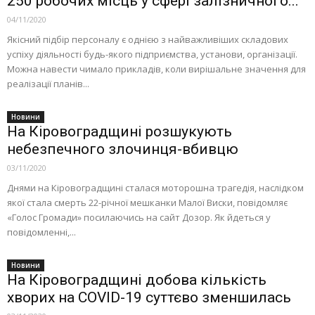
250 робочих місць у сфері залізничного...
04/11/2020
Якісний підбір персоналу є однією з найважливіших складових
успіху діяльності будь-якого підприємства, установи, організації.
Можна навести чимало прикладів, коли вирішальне значення для
реалізації планів...
Новини
На Кіровоградщині розшукують
небезпечного злочинця-вбивцю
03/11/2020
Днями на Кіровоградщині сталася моторошна трагедія, наслідком
якої стала смерть 22-річної мешканки Малої Виски, повідомляє
«Голос Громади» посилаючись на сайт Дозор. Як йдеться у
повідомленні,...
Новини
На Кіровоградщині добова кількість
хворих на COVID-19 суттєво зменшилась