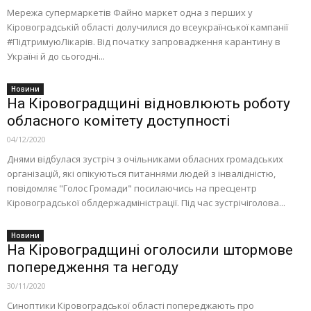
Мережа супермаркетів Файно маркет одна з перших у
Кіровоградській області долучилися до всеукраїнської кампанії
#ПідтримуюЛікарів. Від початку запровадження карантину в
Україні й до сьогодні...
Новини
На Кіровоградщині відновлюють роботу
обласного комітету доступності
04/12/2020
Днями відбулася зустріч з очільниками обласних громадських
організацій, які опікуються питаннями людей з інвалідністю,
повідомляє "Голос Громади" посилаючись на пресцентр
Кіровоградської облдержадміністрації. Під час зустрічіголова...
Новини
На Кіровоградщині оголосили штормове
попередження та негоду
30/11/2020
Синоптики Кіровоградської області попереджають про