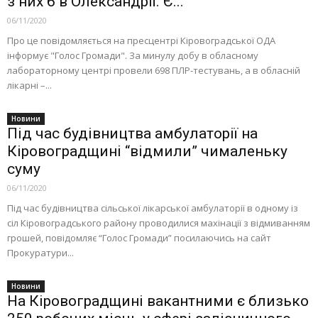
з них 6 в Олександрії. Є...
06/11/2020
Про це повідомляється на пресцентрі Кіровоградської ОДА
інформує "Голос Громади". За минулу добу в обласному
лабораторному центрі провели 698 ПЛР-тестувань, а в обласній
лікарні –...
Новини
Під час будівництва амбулаторії на
Кіровоградщині “відмили” чималеньку
суму
06/11/2020
Під час будівництва сільської лікарської амбулаторії в одному із
сіл Кіровоградського району проводилися махінації з відмиванням
грошей, повідомляє “Голос Громади” посилаючись на сайт
Прокуратури...
Новини
На Кіровоградщині вакантними є близько