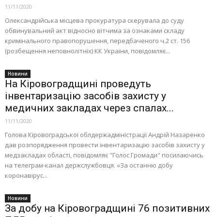
11/11/2020
Олександрійська місцева прокуратура скерувала до суду
обвинувальний акт відносно вітчима за ознаками складу
кримінального правопорушення, передбаченого ч.2 ст. 156
(розбещення неповнолітніх) КК України, повідомляє...
Новини
На Кіровоградщині проведуть
інвентаризацію засобів захисту у
медичних закладах через спалах...
11/11/2020
Голова Кіровоградської облдержадміністрації Андрій Назаренко
дав розпорядження провести інвентаризацію засобів захисту у
медзакладах області, повідомляє "Голос Громади" посилаючись
на телеграм-канал держслужбовця. «За останню добу
коронавірус...
Новини
За добу на Кіровоградщині 76 позитивних