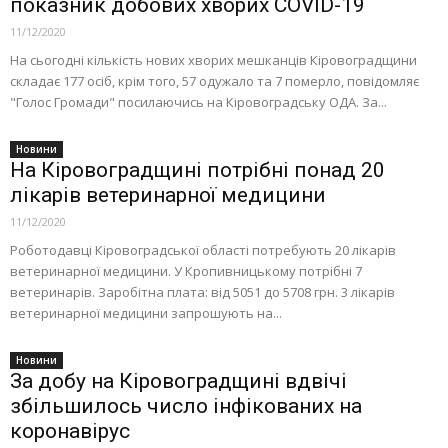
показник добових хворих COVID-19
11/12/2020
На сьогодні кількість нових хворих мешканців Кіровоградщини
складає 177 осіб, крім того, 57 одужало та 7 померло, повідомляє
"Голос Громади" посилаючись на Кіровоградську ОДА. За...
Новини
На Кіровоградщині потрібні понад 20
лікарів ветеринарної медицини
11/12/2020
Роботодавці Кіровоградської області потребують 20 лікарів
ветеринарної медицини. У Кропивницькому потрібні 7
ветеринарів. Заробітна плата: від 5051 до 5708 грн. 3 лікарів
ветеринарної медицини запрошують на...
Новини
За добу на Кіровоградщині вдвічі
збільшилось число інфікованих на
коронавірус