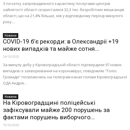
З початку запровадженого карантину послугами центрів
зайнятості області скористалися 32,3 тис. безробітних мешканців
області, що на 21,4% більше, ніж у відповідному періоді минулого
року....
Новини
COVID-19 б’є рекорди: в Олександрії +19
нових випадків та майже сотня...
24/10/2020
За минулу добу у Кіровоградській області підтвердили 97 нових
випадків із захворювання на коронавірус, повідомляє "Голос
Громади" посилаючись на телеграм-канал голови Кіровоградської
ОДА Андрія...
Новини
На Кіровоградщині поліцейські
зафіксували майже 200 порушень за
фактами порушень виборчого...
19/10/2020