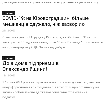
для подальшого напрацювання пакету рішень на державному...
Новини
COVID-19: на Кіровоградщині більше
мешканців одужало, ніж захворіло
21/12/2020
Станом на ранок 21 грудня у Кіровоградській області 32 особи
захворіло й 40 одужало, повідомляє "Голос Громади" посилаючись
на Кіровоградську ОДА. За минулу добу в...
Новини
До відома підприємців
Олександрійщини!
18/12/2020
З 1 січня 2021 року набирають чинності зміни до законодавства
щодо формування консолідованої звітності з єдиного внеску на
загальнообов’язкове державне соціальне страхування і
податку...