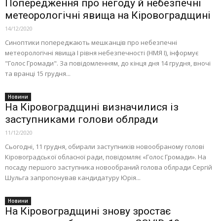
Попередження про негоду й небезпечні
метеорологічні явища на Кіровоградщині
14/12/2020
Синоптики попереджають мешканців про небезпечні
метеорологічні явища I рівня небезпечності (НМЯ І), інформує
"Голос Громади". За повідомленням, до кінця дня 14 грудня, вночі
та вранці 15 грудня...
Новини
На Кіровоградщині визначилися із
заступниками голови облради
11/12/2020
Сьогодні, 11 грудня, обирали заступників новообраному голові
Кіровоградської обласної ради, повідомляє «Голос Громади». На
посаду першого заступника новообраний голова облради Сергій
Шульга запропонував кандидатуру Юрія...
Новини
На Кіровоградщині знову зростає