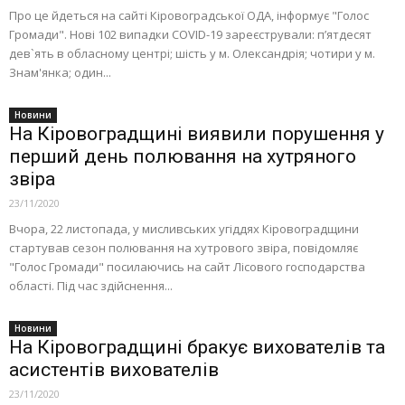
Про це йдеться на сайті Кіровоградської ОДА, інформує "Голос
Громади". Нові 102 випадки COVID-19 зареєстрували: п’ятдесят
дев`ять в обласному центрі; шість у м. Олександрія; чотири у м.
Знам'янка; один...
Новини
На Кіровоградщині виявили порушення у
перший день полювання на хутряного
звіра
23/11/2020
Вчора, 22 листопада, у мисливських угіддях Кіровоградщини
стартував сезон полювання на хутрового звіра, повідомляє
"Голос Громади" посилаючись на сайт Лісового господарства
області. Під час здійснення...
Новини
На Кіровоградщині бракує вихователів та
асистентів вихователів
23/11/2020