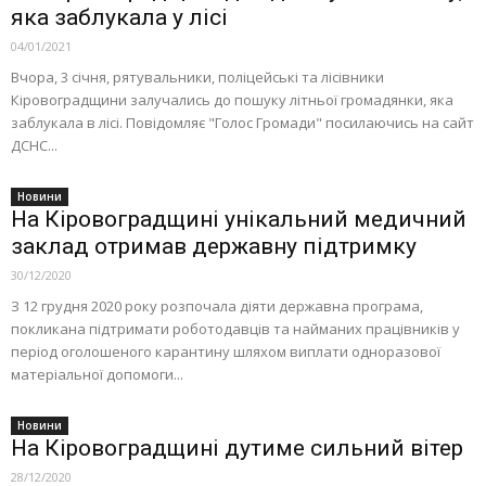
яка заблукала у лісі
04/01/2021
Вчора, 3 січня, рятувальники, поліцейські та лісівники
Кіровоградщини залучались до пошуку літньої громадянки, яка
заблукала в лісі. Повідомляє "Голос Громади" посилаючись на сайт
ДСНС...
Новини
На Кіровоградщині унікальний медичний
заклад отримав державну підтримку
30/12/2020
З 12 грудня 2020 року розпочала діяти державна програма,
покликана підтримати роботодавців та найманих працівників у
період оголошеного карантину шляхом виплати одноразової
матеріальної допомоги...
Новини
На Кіровоградщині дутиме сильний вітер
28/12/2020