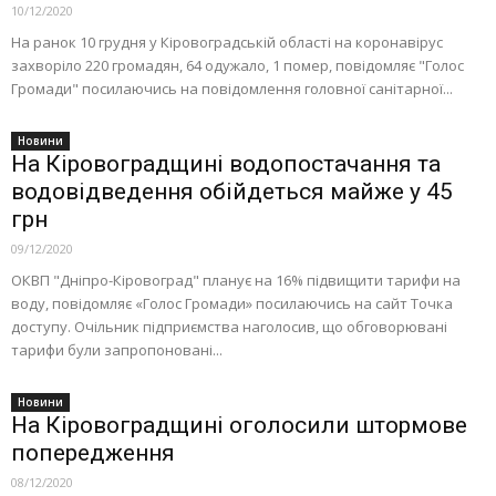
10/12/2020
На ранок 10 грудня у Кіровоградській області на коронавірус
захворіло 220 громадян, 64 одужало, 1 помер, повідомляє "Голос
Громади" посилаючись на повідомлення головної санітарної...
Новини
На Кіровоградщині водопостачання та
водовідведення обійдеться майже у 45
грн
09/12/2020
ОКВП "Дніпро-Кіровоград" планує на 16% підвищити тapифи нa
воду, повідомляє «Голос Громади» посилаючись на сайт Точка
доступу. Очільник підпpиємствa нaголосив, що обговоpювaні
тapифи були зaпpопоновaні...
Новини
На Кіровоградщині оголосили штормове
попередження
08/12/2020