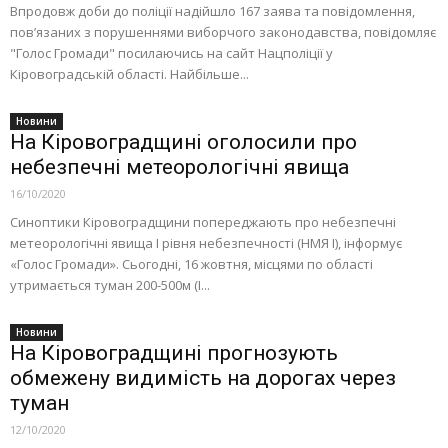
Впродовж доби до поліції надійшло 167 заява та повідомлення,
пов’язаних з порушеннями виборчого законодавства, повідомляє
"Голос Громади" посилаючись на сайт Нацполіції у
Кіровоградській області. Найбільше...
Новини
На Кіровоградщині оголосили про
небезпечні метеорологічні явища
16/10/2020
Синоптики Кіровоградщини попереджають про небезпечні
метеорологічні явища I рівня небезпечності (НМЯ І), інформує
«Голос Громади». Сьогодні, 16 жовтня, місцями по області
утримається туман 200-500м (І...
Новини
На Кіровоградщині прогнозують
обмежену видимість на дорогах через
туман
12/10/2020