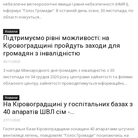
небезпечні метеорологічні явища I рівня небезпечності (НМЯ І),
інформує "Голос Громади". В останній день осені, 30 листопада, по
області очікується...
Новини
Підтримуємо рівні можливості: на
Кіровоградщині пройдуть заходи для
громадян з інвалідністю
30/11/2020
З нагоди Міжнародного дня громадян з інвалідністю з 30
листопада по 04 грудня 2020 року центрами зайнятості та філіями
обласного центру зайнятості проводитимуться інформаційні,...
Новини
На Кіровоградщині у госпітальних базах з
40 апаратів ШВЛ сім -...
27/11/2020
Госпітальні бази Кіровоградщини оснащені 40 апаратами штучної
вентиляції легень, повідомляє "Голос Громади" посилаючись на