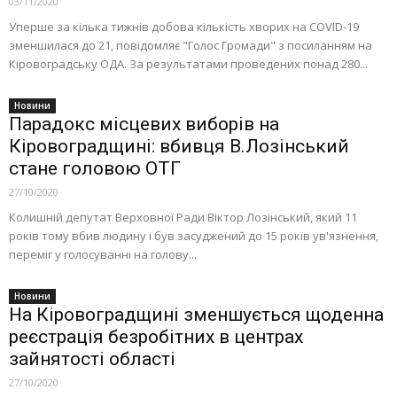
03/11/2020
Уперше за кілька тижнів добова кількість хворих на COVID-19
зменшилася до 21, повідомляє "Голос Громади" з посиланням на
Кіровоградську ОДА. За результатами проведених понад 280...
Новини
Парадокс місцевих виборів на
Кіровоградщині: вбивця В.Лозінський
стане головою ОТГ
27/10/2020
Колишній депутат Верховної Ради Віктор Лозінський, який 11
років тому вбив людину і був засуджений до 15 років ув'язнення,
переміг у голосуванні на голову...
Новини
На Кіровоградщині зменшується щоденна
реєстрація безробітних в центрах
зайнятості області
27/10/2020