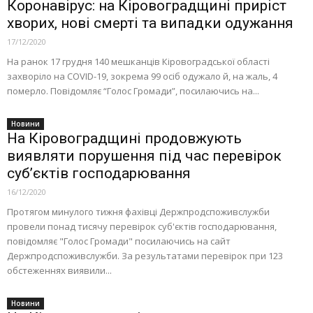
Коронавірус: на Кіровоградщині приріст
хворих, нові смерті та випадки одужання
17/12/2020
На ранок 17 грудня 140 мешканців Кіровоградської області
захворіло на COVID-19, зокрема 99 осіб одужало й, на жаль, 4
померло. Повідомляє “Голос Громади”, посилаючись на...
Новини
На Кіровоградщині продовжують
виявляти порушення під час перевірок
суб’єктів господарювання
16/12/2020
Протягом минулого тижня фахівці Держпродспоживслужби
провели понад тисячу перевірок суб'єктів господарювання,
повідомляє "Голос Громади" посилаючись на сайт
Держпродспоживслужби. За результатами перевірок при 123
обстеженнях виявили...
Новини