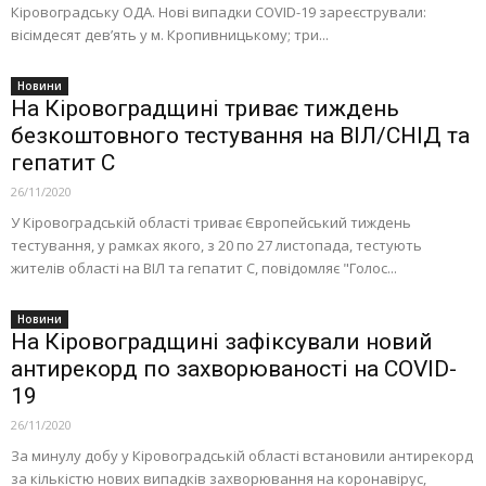
Кіровоградську ОДА. Нові випадки COVID-19 зареєстрували:
вісімдесят дев’ять у м. Кропивницькому; три...
Новини
На Кіровоградщині триває тиждень
безкоштовного тестування на ВІЛ/СНІД та
гепатит C
26/11/2020
У Кіровоградській області триває Європейський тиждень
тестування, у рамках якого, з 20 по 27 листопада, тестують
жителів області на ВІЛ та гепатит C, повідомляє "Голос...
Новини
На Кіровоградщині зафіксували новий
антирекорд по захворюваності на COVID-
19
26/11/2020
За минулу добу у Кіровоградській області встановили антирекорд
за кількістю нових випадків захворювання на коронавірус,