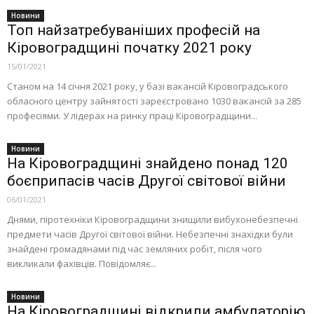
Новини
Топ найзатребуваніших професій на
Кіровоградщині початку 2021 року
15/01/2021
Станом на 14 січня 2021 року, у базі вакансій Кіровоградського
обласного центру зайнятості зареєстровано 1030 вакансій за 285
професіями. У лідерах на ринку праці Кіровоградщини...
Новини
На Кіровоградщині знайдено понад 120
боєприпасів часів Другої світової війни
06/01/2021
Днями, піротехніки Кіровоградщини знищили вибухонебезпечні
предмети часів Другої світової війни. Небезпечні знахідки були
знайдені громадянами під час земляних робіт, після чого
викликали фахівців. Повідомляє...
Новини
На Кіровоградщині відкрили амбулаторію