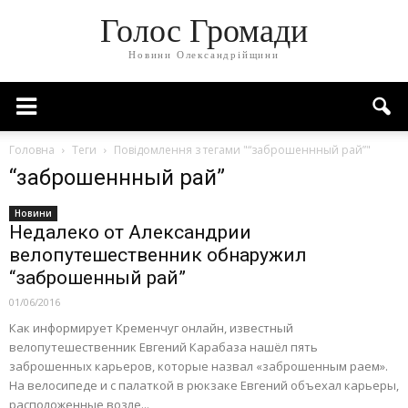
Голос Громади
Новини Олександрійщини
Головна
Теги
Повідомлення з тегами "“заброшеннный рай”"
“заброшеннный рай”
Новини
Недалеко от Александрии
велопутешественник обнаружил
“заброшенный рай”
01/06/2016
Как информирует Кременчуг онлайн, известный
велопутешественник Евгений Карабаза нашёл пять
заброшенных карьеров, которые назвал «заброшенным раем».
На велосипеде и с палаткой в рюкзаке Евгений объехал карьеры,
расположенные возле...