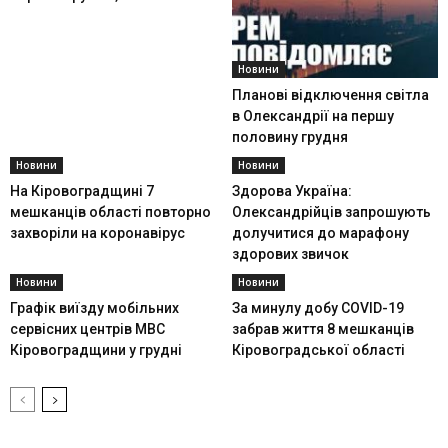
Новини
Планові відключення світла
в Олександрії на першу
половину грудня
Новини
Новини
На Кіровоградщині 7
Здорова Україна:
мешканців області повторно
Олександрійців запрошують
захворіли на коронавірус
долучитися до марафону
здорових звичок
Новини
Новини
Графік виїзду мобільних
За минулу добу COVID-19
сервісних центрів МВС
забрав життя 8 мешканців
Кіровоградщини у грудні
Кіровоградської області