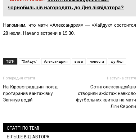
чорнобильців нагородять до Дня ліквідатора?
Напомним, что матч «Александрия» — «Хайдук» состоится
28 июля. Начало встречи в 19.30.
ТЕГИ
"Хайдук"
Александрия
виза
новости
футбол
Попередня стаття
Наступна стаття
На Кіровоградщині поїзд
Сотні олександрійців
протаранив вантажівку.
створили ажіотаж навколо
Загинув водій
футбольних квитків на матч
Ліги Європи
СТАТТІ ПО ТЕМІ
БІЛЬШЕ ВІД АВТОРА