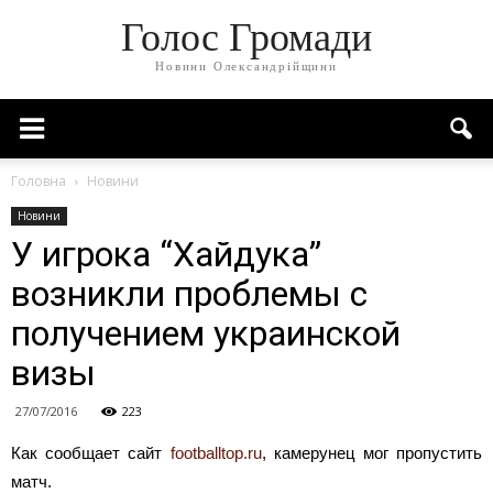
Голос Громади
Новини Олександрійщини
Головна
Новини
Новини
У игрока “Хайдука”
возникли проблемы с
получением украинской
визы
27/07/2016
223
Как сообщает сайт
footballtop.ru
, камерунец мог пропустить
матч.