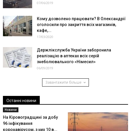
07/06/2019
Кому дозволено працювати? В Олександрії
оголосили про закриття всіх магазинів,
кафе,...
17/03/2020
Держлікслужба України заборонила
реалізацію в аптеках всіх серій
знеболювального «Німесил»
06/09/2019
Завантажити більше
Останні новини
Новини
На Кіровоградщині за добу
96 інфікування
коронавірусом, з них 10 в...