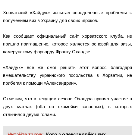
Хорватский «Хайдук» испытал определенные проблемы с
получением виз в Украину для своих игроков.
Как сообщает официальный сайт хорватского клуба, не
пришло приглашение, которое является основой для визы,
камерунскому форварду Франку Охандзе.
«Хайдук» все же смог решить этот вопрос благодаря
вмешательству украинского посольства в Хорватии, не
прибегая к помощи «Александрии».
Отметим, что в текущем сезоне Охандза принял участие в
двух матчах (оба со скамейки запасных), в которых
отличился двумя голами.
Читайте також:
Кого з олександрійських