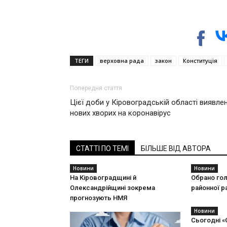
ТЕГИ
верховна рада
закон
Конституція
Попередня стаття
Цієї доби у Кіровоградській області виявле
нових хворих на коронавірус
СТАТТІ ПО ТЕМІ
БІЛЬШЕ ВІД АВТОРА
Новини
Новини
На Кіровоградщині й
Обрано гол
Олександрійщині зокрема
районної р
прогнозують НМЯ
Новини
Сьогодні «