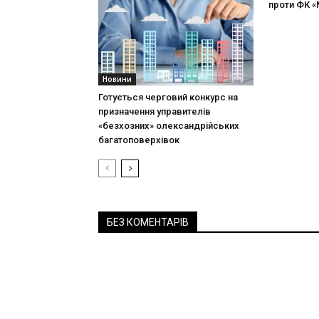
проти ФК «
Новини
Готується черговий конкурс на
призначення управителів
«безхозних» олександрійських
багатоповерхівок
БЕЗ КОМЕНТАРІВ