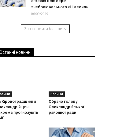
аптеках всіх серій
знеболювального «Німесил»
06/09/2019
Завантажити більше
Останні новини
овини
Новини
 Кіровоградщині й
Обрано голову
лександрійщині
Олександрійської
окрема прогнозують
районної ради
МЯ