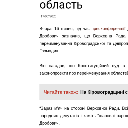
область
17/07/2020
Вчора, 16 липня, під час
пресконференціїї
д
Дробович зазначив, що Верховна Рада 
перейменування Кіровоградської та Дніпро
Громади».
Він нагадав, що Конституційний суд в
законопроекти про перейменування областей
Читайте також:
На Кіровоградщині с
“Зараз м’яч на стороні Верховної Ради. Вс
народних депутатів і кажіть “шановні наро
Дробович.