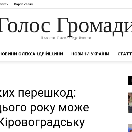
такти
Карта сайту
Голос Громад
Новини Олександрійщини
НОВИНИ ОЛЕКСАНДРІЙЩИНИ
НОВИНИ УКРАЇНИ
СТАТТ
ких перешкод:
цього року може
Кіровоградську