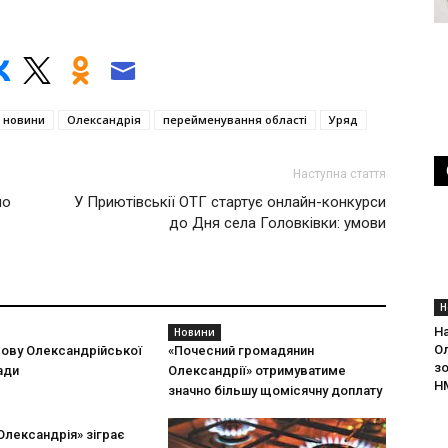
новини
Олександрія
перейменування області
Уряд
Наступна стаття
но
У Приютівськії ОТГ стартує онлайн-конкурси
до Дня села Головківки: умови
Н
На
Новини
О
ову Олександрійської
«Почесний громадянин
з
ади
Олександрії» отримуватиме
Н
значно більшу щомісячну доплату
Олександрія» зіграє