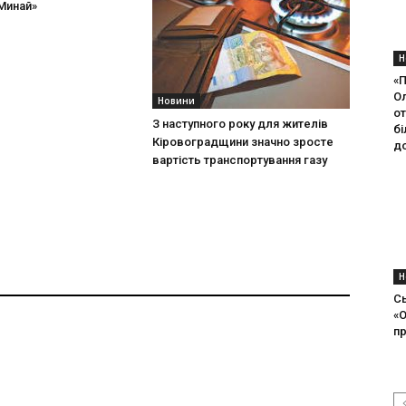
Минай»
Н
«
Ол
Новини
о
З наступного року для жителів
б
Кіровоградщини значно зросте
д
вартість транспортування газу
Н
С
«О
пр