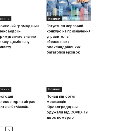
овини
Новини
Почесний громадянин
Готується черговий
ександрії»
конкурс на призначення
тримуватиме значно
управителів
ільшу щомісячну
«безхозних»
оплату
олександрійських
багатоповерхівок
овини
Новини
ьогодні
Понад пів сотні
лександрія» зіграє
мешканців
оти ФК «Минай»
Кіровоградщини
одужали від COVID-19,
двоє померло