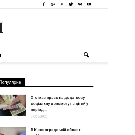
и
І
Популярне
Хто має право на додаткову
соціальну допомогу на дітей у
період...
07/05/2020
В Кіровоградській області