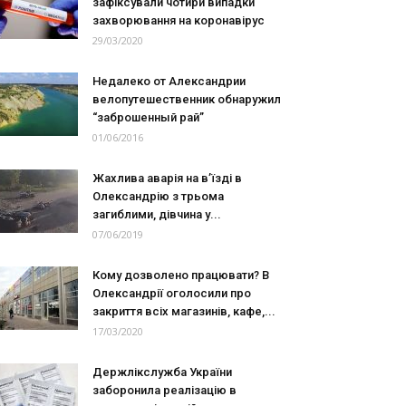
зафіксували чотири випадки
захворювання на коронавірус
29/03/2020
Недалеко от Александрии
велопутешественник обнаружил
“заброшенный рай”
01/06/2016
Жахлива аварія на в’їзді в
Олександрію з трьома
загиблими, дівчина у...
07/06/2019
Кому дозволено працювати? В
Олександрії оголосили про
закриття всіх магазинів, кафе,...
17/03/2020
Держлікслужба України
заборонила реалізацію в