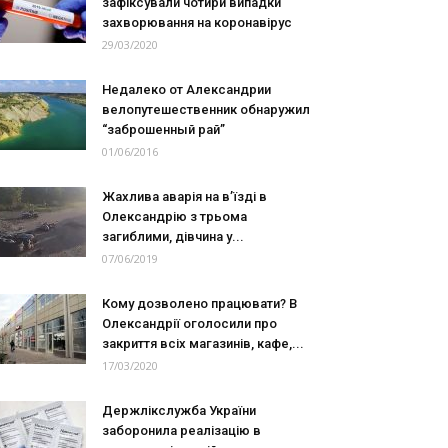
зафіксували чотири випадки
захворювання на коронавірус
29/03/2020
Недалеко от Александрии
велопутешественник обнаружил
“заброшенный рай”
01/06/2016
Жахлива аварія на в’їзді в
Олександрію з трьома
загиблими, дівчина у...
07/06/2019
Кому дозволено працювати? В
Олександрії оголосили про
закриття всіх магазинів, кафе,...
17/03/2020
Держлікслужба України
заборонила реалізацію в