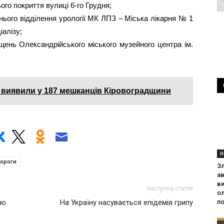
ого покриття вулиці 6-го Грудня;
шнього відділення урології МК ЛПЗ – Міська лікарня № 1
іалізу;
іщень Олександрійського міського музейного центра ім.
 виявили у 187 мешканців Кіровоградщини
Н
ороги
Зл
ав
ви
Наступна стаття
о
ню
На Україну насувається епідемія грипу
по