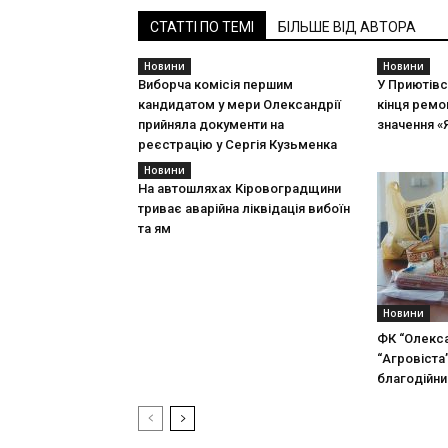
СТАТТІ ПО ТЕМІ
БІЛЬШЕ ВІД АВТОРА
Новини
Новини
Виборча комісія першим
У Приютівс
кандидатом у мери Олександрії
кінця ремо
прийняла документи на
значення «
реєстрацію у Сергія Кузьменка
Новини
На автошляхах Кіровоградщини
триває аварійна ліквідація вибоїн
та ям
Новини
ФК “Олекса
“Агровіста
благодійни