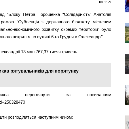
1179
від “Блоку Петра Порошенка “Солідарність” Анатолія
ограмою “Субвенція з державного бюджету місцевим
ально-економічного розвитку окремих територій” було
нього покриття по вулиці 6-го Грудня в Олександрії.
лександрії 13 млн 767,37 тисяч гривень.
икав рятувальників для порятунку
 можна переглянути за посиланням
cid=250328470
ошти розподіляться наступним чином: