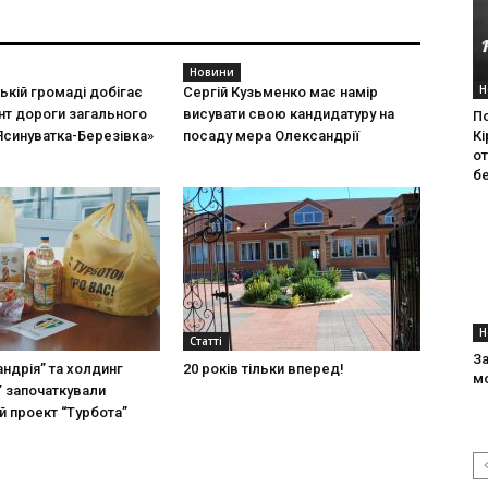
Новини
Н
ькій громаді добігає
Сергій Кузьменко має намір
нт дороги загального
висувати свою кандидатуру на
П
Ясинуватка-Березiвка»
посаду мера Олександрії
К
от
б
Н
Статті
З
ндрія” та холдинг
20 років тільки вперед!
мо
” започаткували
й проект “Турбота”