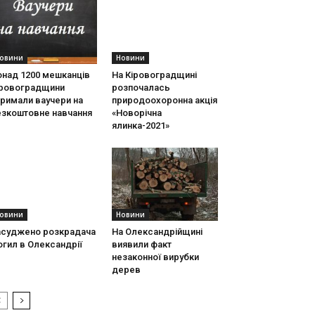
овини
Новини
онад 1200 мешканців
На Кіровоградщині
іровоградщини
розпочалась
римали ваучери на
природоохоронна акція
езкоштовне навчання
«Новорічна
ялинка-2021»
овини
Новини
асуджено розкрадача
На Олександрійщині
гил в Олександрії
виявили факт
незаконної вирубки
дерев