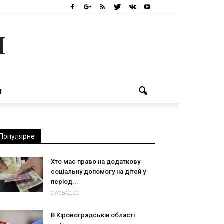
и
І
Популярне
Хто має право на додаткову
соціальну допомогу на дітей у
період...
07/05/2020
В Кіровоградській області