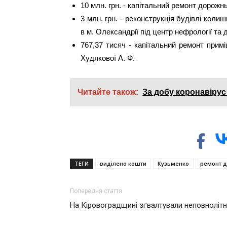
10 млн. грн. - капітальний ремонт дорожнь
3 млн. грн. - реконструкція будівлі коли
в м. Олександрії під центр нефрології та д
767,37 тисяч - капітальний ремонт прим
Худякової А. Ф.
Читайте також:
За добу коронавірус
ТЕГИ
виділено кошти
Кузьменко
ремонт д
Попередня стаття
На Кіровоградщині зґвалтували неповноліт