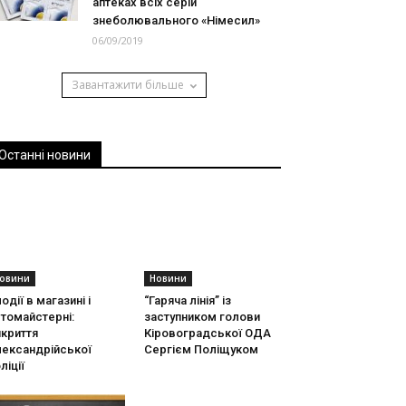
аптеках всіх серій
знеболювального «Німесил»
06/09/2019
Завантажити більше
Останні новини
овини
Новини
одії в магазині і
“Гаряча лінія” із
томайстерні:
заступником голови
криття
Кіровоградської ОДА
лександрійської
Сергієм Поліщуком
ліції