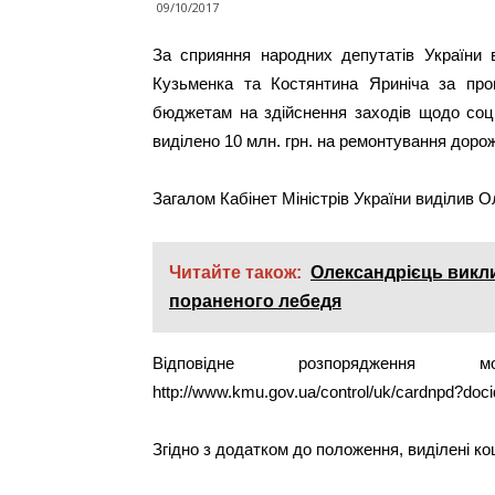
09/10/2017
За сприяння народних депутатів України 
Кузьменка та Костянтина Яриніча за пр
бюджетам на здійснення заходів щодо соці
виділено 10 млн. грн. на ремонтування дорож
Загалом Кабінет Міністрів України виділив О
Читайте також:
Олександрієць викл
пораненого лебедя
Відповідне розпорядження
http://www.kmu.gov.ua/control/uk/cardnpd?do
Згідно з додатком до положення, виділені к