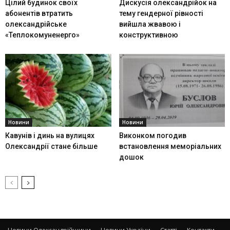
Цілий будинок своїх
Дискусія олександрійок на
абонентів втратить
тему гендерної рівності
олександрійське
вийшла жвавою і
«Теплокомуненерго»
конструктивною
Новини
Новини
Кавунів і динь на вулицях
Виконком погодив
Олександрії стане більше
встановлення меморіальних
дошок