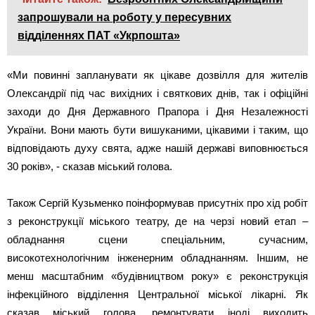
запрошували на роботу у пересувних
відділеннях ПАТ «Укрпошта»
«Ми повинні запланувати як цікаве дозвілля для жителів
Олександрії під час вихідних і святкових днів, так і офіційні
заходи до Дня Державного Прапора і Дня Незалежності
України. Вони мають бути вишуканими, цікавими і таким, що
відповідають духу свята, адже нашій державі виповнюється
30 років», - сказав міський голова.
Також Сергій Кузьменко поінформував присутніх про хід робіт
з реконструкції міського театру, де на черзі новий етап –
обладнання сцени спеціальним, сучасним,
високотехнологічним інженерним обладнанням. Іншим, не
менш масштабним «будівництвом року» є реконструкція
інфекційного відділення Центральної міської лікарні. Як
сказав міський голова, ремонтувати іноді виходить