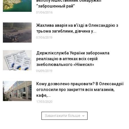
велопутешественник обнаружил
“заброшенный рай”
01/06/2016
Жахлива аварія на в’їзді в Олександрію з
трьома загиблими, дівчина у...
07/06/2019
Держлікслужба України заборонила
реалізацію в аптеках всіх серій
знеболювального «Німесил»
06/09/2019
Кому дозволено працювати? В Олександрії
оголосили про закриття всіх магазинів,
кафе,...
17/03/2020
Завантажити більше