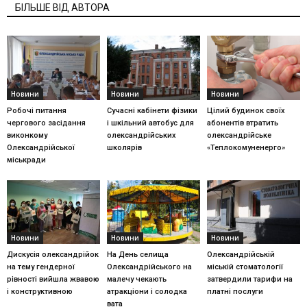
БІЛЬШЕ ВІД АВТОРА
Новини
Новини
Новини
Робочі питання
Сучасні кабінети фізики
Цілий будинок своїх
чергового засідання
і шкільний автобус для
абонентів втратить
виконкому
олександрійських
олександрійське
Олександрійської
школярів
«Теплокомуненерго»
міськради
Новини
Новини
Новини
Дискусія олександрійок
На День селища
Олександрійській
на тему гендерної
Олександрійського на
міській стоматології
рівності вийшла жвавою
малечу чекають
затвердили тарифи на
і конструктивною
атракціони і солодка
платні послуги
вата