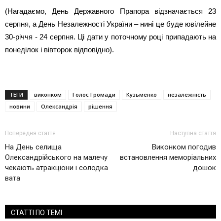
(Нагадаємо, День Державного Прапора відзначається 23
серпня, а День Незалежності України – нині це буде ювілейне
30-річчя - 24 серпня. Ці дати у поточному році припадають на
понеділок і вівторок відповідно).
ТЕГИ
виконком
Голос Громади
Кузьменко
незалежність
новини
Олександрія
рішення
Попередня стаття
Наступна стаття
На День селища
Виконком погодив
Олександрійського на малечу
встановлення меморіальних
чекають атракціони і солодка
дошок
вата
СТАТТІ ПО ТЕМІ