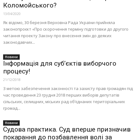
Коломойського?
13/04/2020
Як відомо, 30 березня Верховна Рада України прийняла
законопроєкт «Про скорочення терміну підготовки до другого
читання проекту Закону про внесення змін до деяких
законодавчих...
Новини
Інформація для субʼєктів виборчого
процесу!
21/12/2018
З метою забезпечення законності та захисту прав громадян під
час проведення 23 грудня 2018 перших виборів депутатів
сільських, селищних, міських рад об’єднаних територіальних
громад...
Новини
Судова практика. Суд вперше призначив
покарання до позбавлення волі за