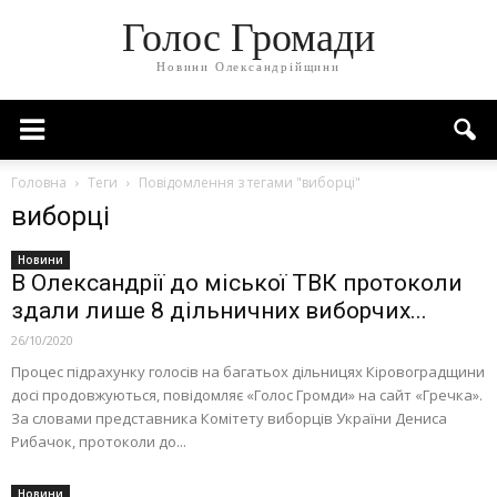
Голос Громади
Новини Олександрійщини
Головна
Теги
Повідомлення з тегами "виборці"
виборці
Новини
В Олександрії до міської ТВК протоколи
здали лише 8 дільничних виборчих...
26/10/2020
Процес підрахунку голосів на багатьох дільницях Кіровоградщини
досі продовжуються, повідомляє «Голос Громди» на сайт «Гречка».
За словами представника Комітету виборців України Дениса
Рибачок, протоколи до...
Новини