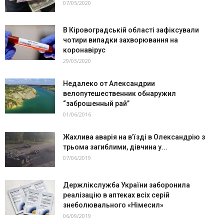
07/05/2020
В Кіровоградській області зафіксували
чотири випадки захворювання на
коронавірус
29/03/2020
Недалеко от Александрии
велопутешественник обнаружил
“заброшенный рай”
01/06/2016
Жахлива аварія на в’їзді в Олександрію з
трьома загиблими, дівчина у...
07/06/2019
Держлікслужба України заборонила
реалізацію в аптеках всіх серій
знеболювального «Німесил»
06/09/2019