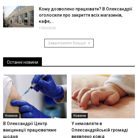
Кому дозволено працювати? В Олександрії
оголосили про закриття всіх магазинів,
кафе,...
17/03/2020
Завантажити більше
Останні новини
Новини
Новини
В Олександрії Центр
У немовляти в
вакцинації працюватиме
Олександрійській громаді
щодня
виявлено ковід