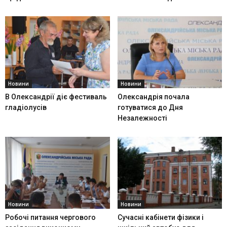
Новини
Новини
В Олександрії діє фестиваль
Олександрія почала
гладіолусів
готуватися до Дня
Незалежності
Новини
Новини
Робочі питання чергового
Сучасні кабінети фізики і