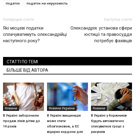
податок
податок на нерухомість
Попередня стаття
Наступна стаття
Які місцеві податки
Олександрія: установа сфери
сплачуватимуть олександрійці
юстиції та правосуддя
наступного року?
потребує фахівців
СТАТТІ ПО ТЕМІ
БІЛЬШЕ ВІД АВТОРА
Новини
Новини України
Новини
В Україні заборонили
В Україні вакцинація
В Україні у боржників
продаж ліків дітям до
може стати
будуть автоматично
14 років
обов’язковою, а ЄС
списуватися гроші з
відкриє кордони для
рахунків