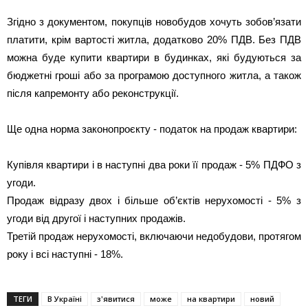
Згідно з документом, покупців новобудов хочуть зобов’язати
платити, крім вартості житла, додатково 20% ПДВ. Без ПДВ
можна буде купити квартири в будинках, які будуються за
бюджетні гроші або за програмою доступного житла, а також
після капремонту або реконструкції.
Ще одна норма законопроєкту - податок на продаж квартири:
Купівля квартири і в наступні два роки її продаж - 5% ПДФО з
угоди.
Продаж відразу двох і більше об’єктів нерухомості - 5% з
угоди від другої і наступних продажів.
Третій продаж нерухомості, включаючи недобудови, протягом
року і всі наступні - 18%.
ТЕГИ
В Україні
з'явитися
може
на квартири
новий