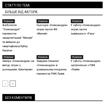
СТАТТІ ПО ТЕМІ
БІЛЬШЕ ВІД АВТОРА
Новини
Новини
Новини
Футболісти
Сьогодні «Олександрія»
У суботу «Олександрія»
“Олександрії”
зіграє проти ФК
зіграє проти
перемогли
«Минай»
львівського «Руху»
закарпатський “Минай”
та вийшли до
чвертьфіналу Кубку
України
Новини
Новини
Новини
Завтра «Олександрія» на
Завдяки пенальті
У суботу «Олександрія»
виїзді зіграє з
«Олександрія» в
зустрінеться з ПФК
донецьким «Шахтарем»
домашньому поєдинку
«Львів»
перемогла ПФК Львів
БЕЗ КОМЕНТАРІВ