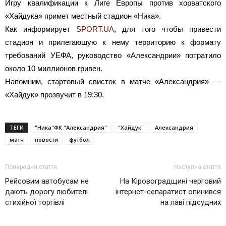
Игру квалификации к Лиге Европы против хорватского
«Хайдука» примет местный стадион «Ника».
Как информирует
SPORT.UA
, для того чтобы привести
стадион и прилегающую к нему территорию к формату
требований УЕФА, руководство «Александрии» потратило
около 10 миллионов гривен.
Напомним, стартовый свисток в матче «Александрия» —
«Хайдук» прозвучит в 19:30.
ТЕГИ
"Ника"ФК "Александрия"
"Хайдук"
Александрия
матч
новости
футбол
Попередня стаття
Наступна стаття
Рейсовим автобусам не
На Кіровоградщині черговий
дають дорогу любителі
інтернет-сепаратист опинився
стихійної торгівлі
на лаві підсудних