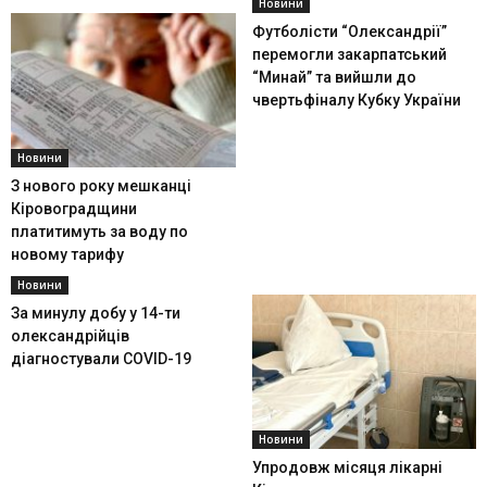
Новини
Футболісти “Олександрії”
перемогли закарпатський
“Минай” та вийшли до
чвертьфіналу Кубку України
Новини
З нового року мешканці
Кіровоградщини
платитимуть за воду по
новому тарифу
Новини
За минулу добу у 14-ти
олександрійців
діагностували COVID-19
Новини
Упродовж місяця лікарні