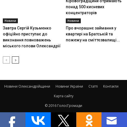
Кіровоградщини отримають
понад 500 кисневих
концентраторів
Новини
Новини
Завтра Сергій Кузьменко
Про вчорашнє займання у
офіційно приступає до
квартирі на Братській та
виконання повноважень
пожежу на сміттєзвалищі...
міського голови Олександрії
Новини Олександрійщини
Новини України
Статті
Контакти
Карта сайту
© 2016 ГолосГромади