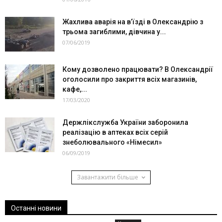
Жахлива аварія на в’їзді в Олександрію з
трьома загиблими, дівчина у...
07/06/2019
Кому дозволено працювати? В Олександрії
оголосили про закриття всіх магазинів,
кафе,...
17/03/2020
Держлікслужба України заборонила
реалізацію в аптеках всіх серій
знеболювального «Німесил»
06/09/2019
Завантажити більше
Останні новини