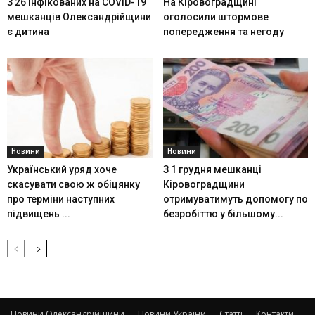
З 26 інфікованих на COVID-19
На Кіровоградщині
мешканців Олександрійщини
оголосили штормове
є дитина
попередження та негоду
Новини
Новини
Український уряд хоче
З 1 грудня мешканці
скасувати свою ж обіцянку
Кіровоградщини
про терміни наступних
отримуватимуть допомогу по
підвищень ...
безробіттю у більшому...
Новини Олександрійщини
Новини України
Статті
Контакти