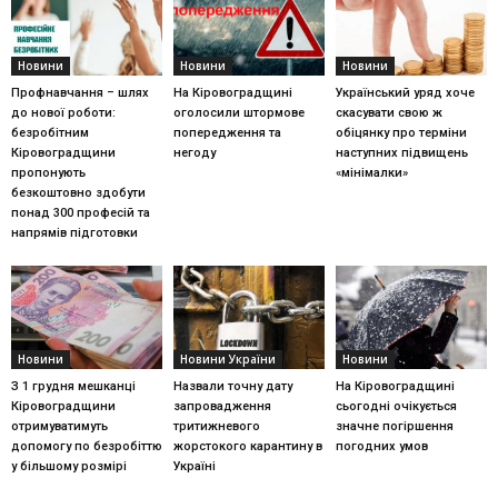
Новини
Новини
Новини
Профнавчання – шлях
На Кіровоградщині
Український уряд хоче
до нової роботи:
оголосили штормове
скасувати свою ж
безробітним
попередження та
обіцянку про терміни
Кіровоградщини
негоду
наступних підвищень
пропонують
«мінімалки»
безкоштовно здобути
понад 300 професій та
напрямів підготовки
Новини
Новини України
Новини
З 1 грудня мешканці
Назвали точну дату
На Кіровоградщині
Кіровоградщини
запровадження
сьогодні очікується
отримуватимуть
тритижневого
значне погіршення
допомогу по безробіттю
жорстокого карантину в
погодних умов
у більшому розмірі
Україні