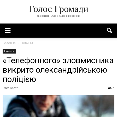
Голос Громади
Новини Олександрійщини
Головна
Новини
Новини
«Телефонного» зловмисника
викрито олександрійською
поліцією
30/11/2020
0