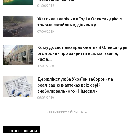
01/06/2016
Жахлива аварія на в’їзді в Олександрію з
трьома загиблими, дівчина у...
07/06/2019
Кому дозволено працювати? В Олександрії
оголосили про закриття всіх магазинів,
кафе,...
17/03/2020
Держлікслужба України заборонила
реалізацію в аптеках всіх серій
знеболювального «Німесил»
06/09/2019
Завантажити більше
Останні новини