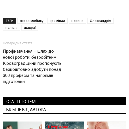
ТЕГИ
вкрав мобілку
кримінал
новини
Олександрія
поліція
шахраї
Попередня стаття
Профнавчання – шлях до
нової роботи: безробітним
Кіровоградщини пропонують
безкоштовно здобути понад
300 професій та напрямів
підготовки
СТАТТІ ПО ТЕМІ
БІЛЬШЕ ВІД АВТОРА