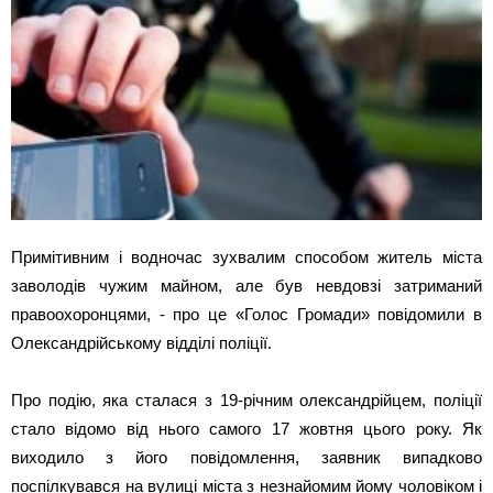
Примітивним і водночас зухвалим способом житель міста
заволодів чужим майном, але був невдовзі затриманий
правоохоронцями, - про це «Голос Громади» повідомили в
Олександрійському відділі поліції.
Про подію, яка сталася з 19-річним олександрійцем, поліції
стало відомо від нього самого 17 жовтня цього року. Як
виходило з його повідомлення, заявник випадково
поспілкувався на вулиці міста з незнайомим йому чоловіком і