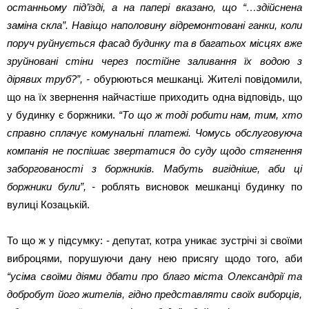
останньому під’їзді, а на папері вказано, що “…здійснена
заміна скла”. Навіщо наполовину відремонтовані ганки, коли
поруч руйнується фасад будинку та в багатьох місцях вже
зруйновані стіни через постійне заливання їх водою з
дірявих труб?”, -
обурюються мешканці
.
Жителі повідомили,
що на їх звернення найчастіше приходить одна відповідь, що
у будинку є боржники.
“То що ж тоді робити нам, тим, хто
справно сплачує комунальні платежі. Чомусь обслуговуюча
компанія не поспішає звертатися до суду щодо стягнення
заборгованості з боржників. Мабуть вигідніше, аби ці
боржники були”, -
роблять висновок мешканці будинку по
вулиці Козацькій.
То що ж у підсумку: - депутат, котра уникає зустрічі зі своїми
виброцями, порушуючи дану нею присягу щодо того, аби
“усіма своїми діями дбати про благо міста Олександрії та
добробут його жителів, гідно представляти своїх виборців,