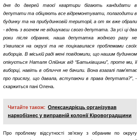
дня до дверей твоєї квартири бігають кандидати в
депутати та обіцяють все відремонтувати, полагодити в
будинку та на прибудинковій території, а от як вже обрали
- вдень з вогнем не відшукаєш свого депутата. За усі ці два
роки після обрання, наша депутатка жодного разу не
з’явилася на окрузі та не поцікавилася проблемами своїх
виборців. В міській раді мені повідомили, що нашим будинком
опікується Наталя Олійник від “Батьківщини”, проте ми, її
виборці, навіть в обличчя не бачили. Вона взагалі пам’ятає
про присягу, що давала, вступаючи в права депутата?”
, -
скаржиться пані Олена.
Читайте також:
Олександрієць організував
наркобізнес у виправній колонії Кіровоградщини
Про проблему відсутності зв’язку з обраним по округу