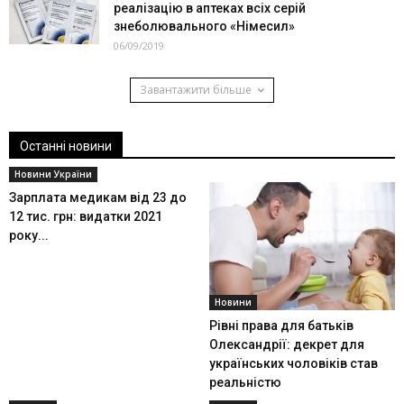
реалізацію в аптеках всіх серій
знеболювального «Німесил»
06/09/2019
Завантажити більше
Останні новини
Новини України
Зарплата медикам від 23 до
12 тис. грн: видатки 2021
року...
Новини
Рівні права для батьків
Олександрії: декрет для
українських чоловіків став
реальністю