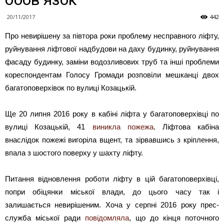
20/11/2017
442
Про невирішену за півтора роки проблему несправного ліфту,
руйнування ліфтової надбудови на даху будинку, руйнування
фасаду будинку, заміни водозливових труб та інші проблеми
кореспондентам Голосу Громади розповіли мешканці двох
багатоповерхівок по вулиці Козацькій.
Ще 20 липня 2016 року в кабіні ліфта у багатоповерхівці по
вулиці Козацькій, 41
виникла пожежа
. Ліфтова кабіна
внаслідок пожежі вигоріла вщент, та зірвавшись з кріплення,
впала з шостого поверху у шахту ліфту.
Питання відновлення роботи ліфту в цій багатоповерхівці,
попри обіцянки міської влади, до цього часу так і
залишається невирішеним. Хоча у серпні 2016 року прес-
служба міської ради
повідомляла
, що до кінця поточного