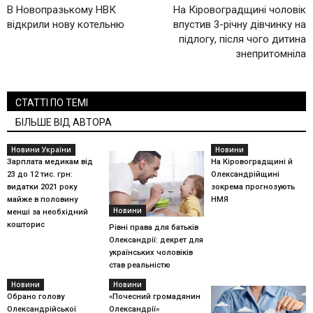
В Новопразькому НВК
На Кіровоградщині чоловік
відкрили нову котельню
впустив 3-річну дівчинку на
підлогу, після чого дитина
знепритомніла
СТАТТІ ПО ТЕМІ
БІЛЬШЕ ВІД АВТОРА
Новини України
Новини
Зарплата медикам від
На Кіровоградщині й
23 до 12 тис. грн:
Олександрійщині
видатки 2021 року
зокрема прогнозують
майже в половину
НМЯ
Новини
менші за необхідний
кошторис
Рівні права для батьків
Олександрії: декрет для
українських чоловіків
став реальністю
Новини
Новини
Обрано голову
«Почесний громадянин
Олександрійської
Олександрії»