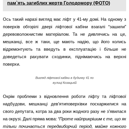
пам`ять загиблих жертв Голодомору (ФОТО)
Ось такий наразі вигляд має ліфт у 41-му домі. На одному з
поверхів обгорілі двері ліфтової кабіни взагалі “зашили”
деревоволокнистим матеріалом. Та не дивлячись на це,
мешканці, все ж таки, ще мають надію, що його колись
відремонтують та введуть в експлуатацію і більше не
доведеться рахувати сходинки, піднімаючись на верхні
поверхи.
Вигляд ліфтової кабіни в будинку 41 по
вулиці Козацькій
Окрім проблеми з відновлення роботи ліфту та ліфтової
надбудови, мешканці дев’ятиповерхівки поскаржилися на
свого депутата, котра за два роки жодного разу не з’явилася
на окрузі. Далі пряма мова:
“Проте найприкрішим є те, що як
тільки починається передвиборчий період, майже кожного