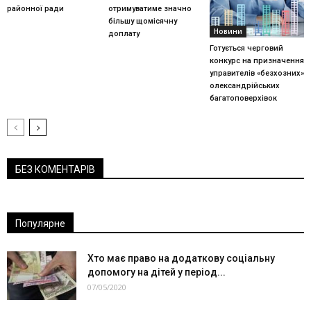
районної ради
отримуватиме значно
більшу щомісячну
Новини
доплату
Готується черговий
конкурс на призначення
управителів «безхозних»
олександрійських
багатоповерхівок
БЕЗ КОМЕНТАРІВ
Популярне
Хто має право на додаткову соціальну
допомогу на дітей у період...
07/05/2020