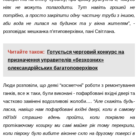
ніяк не можуть полагодити. Тут навіть грошей не
потрібно, а просто закріпити одну частину труби з іншою,
аби вода не лилася на будинок та у вікна жителям”
, -
розповідає мешканка п’ятиповерхівки, пані Світлана.
Читайте також:
Готується черговий конкурс на
призначення управителів «безхозних»
олександрійських багатоповерхівок
Люди розповіли, що деякі “косметчні” роботи з ремонтування
ганків, все ж таки, були виконані - пофарбовані вхідні двері та
частково замінені водозливові жолоби….
“Але скажіть будь-
ласка, навіщо нам пофарбовані вхідні двері, коли в самому
під’їзді страшно вдень пройти, коли покрівлю на
протікаючому козирку ми самі майже рік тому перекрили,
коли півроку було вибите віконне скло на другому поверсі в