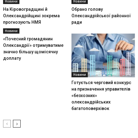
Новини
Новини
На Кіровоградщині й
Обрано голову
Олександрійщині зокрема
Олександрійської районної
прогнозують НМЯ
ради
Новини
«Почесний громадянин
Олександрії» отримуватиме
значно більшу щомісячну
доплату
Новини
Готується черговий конкурс
на призначення управителів
«безхозних»
олександрійських
багатоповерхівок