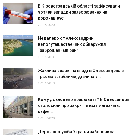
В Кіровоградській області зафіксували
чотири випадки захворювання на
коронавірус
29/03/2020
Недалеко от Александрии
велопутешественник обнаружил
“заброшенный рай”
01/06/2016
Жахлива аварія на в’їзді в Олександрію з
трьома загиблими, дівчина у...
07/06/2019
Кому дозволено працювати? В Олександрії
оголосили про закриття всіх магазинів,
кафе,...
17/03/2020
Держлікслужба України заборонила