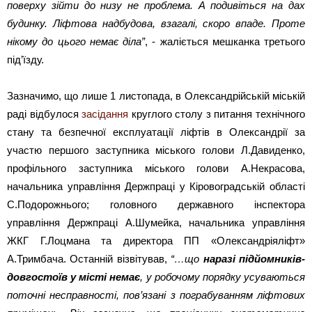
поверху зійти до низу не проблема. А подивіться на дах
будинку. Ліфтова надбудова, взагалі, скоро впаде. Проте
нікому до цього немає діла”
, - жаліється мешканка третього
під’їзду.
Зазначимо, що лише 1 листопада, в Олександрійській міській
раді відбулося
засідання
круглого столу з питання технічного
стану та безпечної експлуатації ліфтів в Олександрії за
участю першого заступника міського голови Л.Давиденко,
профільного заступника міського голови А.Некрасова,
начальника управління Держпраці у Кіровоградській області
С.Подорожнього; головного державного інспектора
управління Держпраці А.Шумейка, начальника управління
ЖКГ Г.Лоцмана та директора ПП «Олександріяліфт»
А.Тримбача. Останній візвітував,
“…що
наразі підйомників-
довгостоїв у місті немає
, у робочому порядку усуваються
поточні несправності, пов’язані з пограбуванням ліфтових