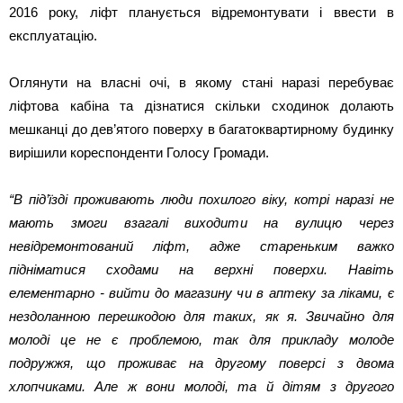
2016 року, ліфт планується відремонтувати і ввести в
експлуатацію.
Оглянути на власні очі, в якому стані наразі перебуває
ліфтова кабіна та дізнатися скільки сходинок долають
мешканці до дев’ятого поверху в багатоквартирному будинку
вирішили кореспонденти Голосу Громади.
“В під’їзді проживають люди похилого віку, котрі наразі не
мають змоги взагалі виходити на вулицю через
невідремонтований ліфт, адже стареньким важко
підніматися сходами на верхні поверхи. Навіть
елементарно - вийти до магазину чи в аптеку за ліками, є
нездоланною перешкодою для таких, як я. Звичайно для
молоді це не є проблемою, так для прикладу молоде
подружжя, що проживає на другому поверсі з двома
хлопчиками. Але ж вони молоді, та й дітям з другого