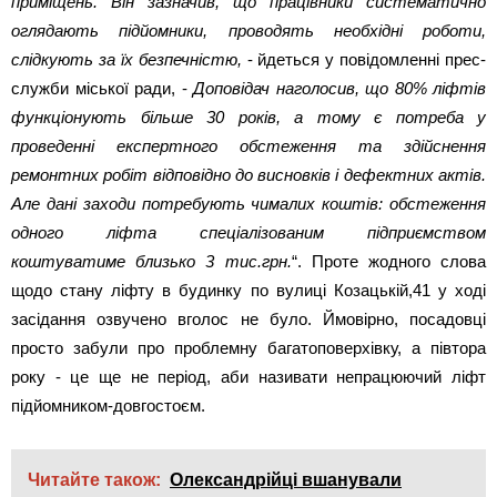
приміщень. Він зазначив, що працівники систематично
оглядають підйомники, проводять необхідні роботи,
слідкують за їх безпечністю,
- йдеться у повідомленні прес-
служби міської ради, -
Доповідач наголосив, що 80% ліфтів
функціонують більше 30 років, а тому є потреба у
проведенні експертного обстеження та здійснення
ремонтних робіт відповідно до висновків і дефектних актів.
Але дані заходи потребують чималих коштів: обстеження
одного ліфта спеціалізованим підприємством
коштуватиме близько 3 тис.грн.
“. Проте жодного слова
щодо стану ліфту в будинку по вулиці Козацькій,41 у ході
засідання озвучено вголос не було. Ймовірно, посадовці
просто забули про проблемну багатоповерхівку, а півтора
року - це ще не період, аби називати непрацюючий ліфт
підйомником-довгостоєм.
Читайте також:
Олександрійці вшанували