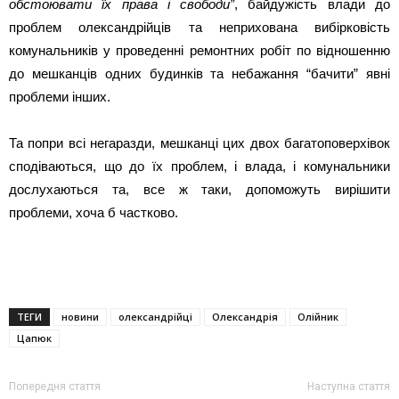
обстоювати їх права і свободи”
, байдужість влади до
проблем олександрійців та неприхована вибірковість
комунальників у проведенні ремонтних робіт по відношенню
до мешканців одних будинків та небажання “бачити” явні
проблеми інших.
Та попри всі негаразди, мешканці цих двох багатоповерхівок
сподіваються, що до їх проблем, і влада, і комунальники
дослухаються та, все ж таки, допоможуть вирішити
проблеми, хоча б частково.
ТЕГИ
новини
олександрійці
Олександрія
Олійник
Цапюк
Попередня стаття
Наступна стаття