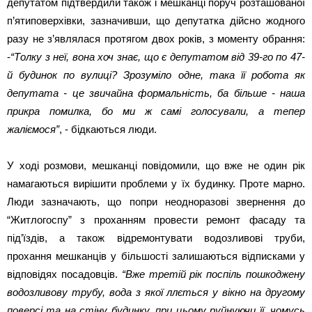
депутатом підтвердили також і мешканці поруч розташованої
п’ятиповерхівки, зазначивши, що депутатка дійсно жодного
разу не з’являлася протягом двох років, з моменту обрання:
-
“Толку з неї, вона хоч знає, що є депутатом від 39-го по 47-
й будинок по вулиці? Зрозуміло одне, така її робота як
депутата - це звичайна формальність, ба більше - наша
прикра помилка, бо ми ж самі голосували, а тепер
жаліємося”
, - бідкаються люди.
У ході розмови, мешканці повідомили, що вже не один рік
намагаються вирішити проблеми у їх будинку. Проте марно.
Люди зазначають, що попри неодноразові звернення до
“Житлогоспу” з проханням провести ремонт фасаду та
під’їздів, а також відремонтувати водозливові труби,
прохання мешканців у більшості залишаються відписками у
відповідях посадовців.
“Вже третій рік поспіль пошкоджену
водозливову трубу, вода з якої ллється у вікно на другому
поверсі та на стіну будинку, при цьому руйнуючи її, чомусь