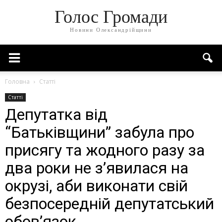
Голос Громади
Новини Олександрійщини
Головна
Статті
Статті
Депутатка від
“Батьківщини” забула про
присягу та жодного разу за
два роки не з’явилася на
окрузі, аби виконати свій
безпосередній депутатський
обов’язок