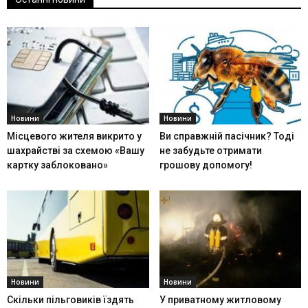
Новини
Новини
Місцевого жителя викрито у
Ви справжній пасічник? Тоді
шахрайстві за схемою «Вашу
не забудьте отримати
картку заблоковано»
грошову допомогу!
Новини
Новини
Скільки пільговиків їздять
У приватному житловому