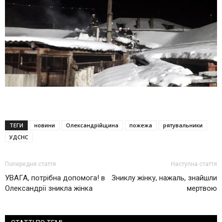
ТЕГИ
новини
Олександрійщина
пожежа
рятувальники
УДСНС
Попередня стаття
Наступна стаття
УВАГА, потрібна допомога! в
Зниклу жінку, нажаль, знайшли
Олександрії зникла жінка
мертвою