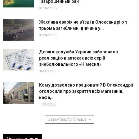
“заброшенный рай”
01/06/2016
Жахлива аварія на в’їзді в Олександрію з
трьома загиблими, дівчина у...
07/06/2019
Держлікслужба України заборонила
реалізацію в аптеках всіх серій
знеболювального «Німесил»
06/09/2019
Кому дозволено працювати? В Олександрії
оголосили про закриття всіх магазинів,
кафе,...
17/03/2020
Завантажити більше
Останні новини