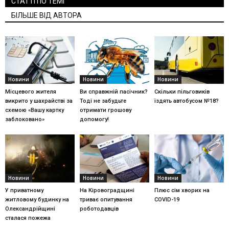
СТАТТІ ПО ТЕМІ
БІЛЬШЕ ВІД АВТОРА
Новини
Новини
Новини
Місцевого жителя
Ви справжній пасічник?
Скільки пільговиків
викрито у шахрайстві за
Тоді не забудьте
їздять автобусом №18?
схемою «Вашу картку
отримати грошову
заблоковано»
допомогу!
Новини
Новини
Новини
У приватному
На Кіровоградщині
Плюс сім хворих на
житловому будинку на
триває опитування
COVID-19
Олександрійщині
роботодавців
сталася пожежа