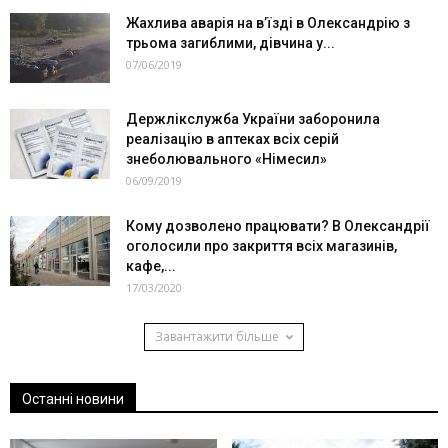
Жахлива аварія на в’їзді в Олександрію з
трьома загиблими, дівчина у...
07/06/2019
Держлікслужба України заборонила
реалізацію в аптеках всіх серій
знеболювального «Німесил»
06/09/2019
Кому дозволено працювати? В Олександрії
оголосили про закриття всіх магазинів,
кафе,...
17/03/2020
Завантажити більше
Останні новини