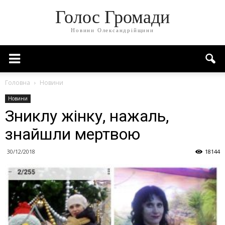
Голос Громади
Новини Олександрійщини
Головна
Новини
Новини
Зниклу жінку, нажаль,
знайшли мертвою
30/12/2018
18144