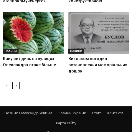
«Теплокомуненерго»
конструктивною
Новини
Новини
Кавунів і динь на вулицях
Виконком погодив
Олександрії стане більше
встановлення меморіальних
дошок
Новини Олександрійщини
Новини України
Статті
Контакти
Карта сайту