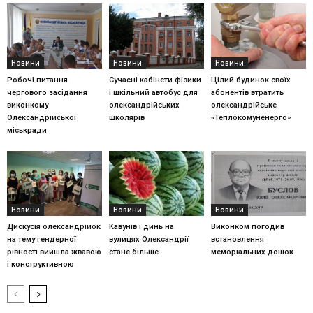
Новини
Новини
Новини
Робочі питання
Сучасні кабінети фізики
Цілий будинок своїх
чергового засідання
і шкільний автобус для
абонентів втратить
виконкому
олександрійських
олександрійське
Олександрійської
школярів
«Теплокомуненерго»
міськради
Новини
Новини
Новини
Дискусія олександрійок
Кавунів і динь на
Виконком погодив
на тему гендерної
вулицях Олександрії
встановлення
рівності вийшла жвавою
стане більше
меморіальних дошок
і конструктивною