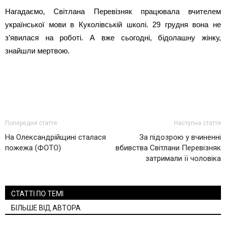
Нагадаємо, Світлана Перевізняк працювала вчителем
української мови в Куколівській школі. 29 грудня вона не
з’явилася на роботі. А вже сьогодні, бідолашну жінку,
знайшли мертвою.
Попередня стаття
Наступна стаття
На Олександрійщині сталася
За підозрою у вчиненні
пожежа (ФОТО)
вбивства Світлани Перевізняк
затримали її чоловіка
СТАТТІ ПО ТЕМІ
БІЛЬШЕ ВІД АВТОРА