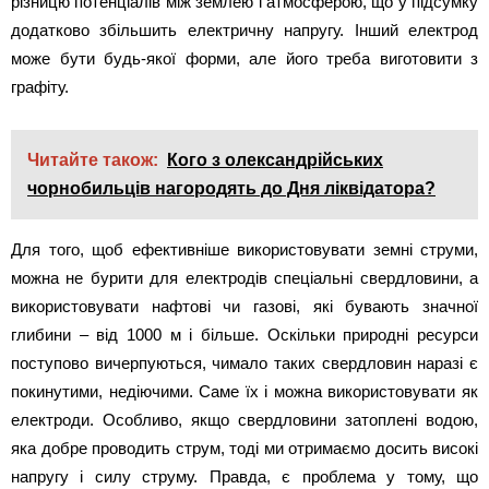
різницю потенціалів між землею і атмосферою, що у підсумку
додатково збільшить електричну напругу. Інший електрод
може бути будь-якої форми, але його треба виготовити з
графіту.
Читайте також:
Кого з олександрійських
чорнобильців нагородять до Дня ліквідатора?
Для того, щоб ефективніше використовувати земні струми,
можна не бурити для електродів спеціальні свердловини, а
використовувати нафтові чи газові, які бувають значної
глибини – від 1000 м і більше. Оскільки природні ресурси
поступово вичерпуються, чимало таких свердловин наразі є
покинутими, недіючими. Саме їх і можна використовувати як
електроди. Особливо, якщо свердловини затоплені водою,
яка добре проводить струм, тоді ми отримаємо досить високі
напругу і силу струму. Правда, є проблема у тому, що