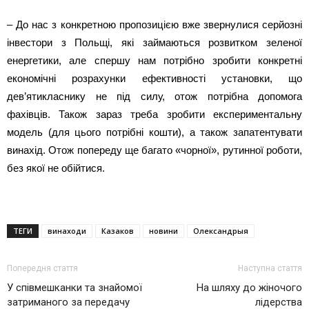
– До нас з конкретною пропозицією вже звернулися серйозні
інвестори з Польщі, які займаються розвитком зеленої
енергетики, але спершу нам потрібно зробити конкретні
економічні розрахунки ефективності установки, що
дев’ятикласнику не під силу, отож потрібна допомога
фахівців. Також зараз треба зробити експериментальну
модель (для цього потрібні кошти), а також запатентувати
винахід. Отож попереду ще багато «чорної», рутинної роботи,
без якої не обійтися.
ТЕГИ
винаходи
Казаков
новини
Олександрыя
Попередня стаття
Наступна стаття
У співмешканки та знайомої
На шляху до жіночого
затриманого за передачу
лідерства