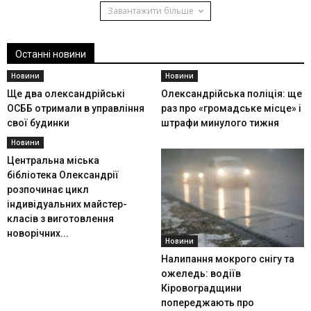
Завантажити більше
Останні новини
Новини
Новини
Ще два олександрійські
Олександрійська поліція: ще
ОСББ отримали в управління
раз про «громадське місце» і
свої будинки
штрафи минулого тижня
Новини
Центральна міська
бібліотека Олександрії
розпочинає цикл
індивідуальних майстер-
класів з виготовлення
новорічних...
Новини
Налипання мокрого снігу та
ожеледь: водіїв
Кіровоградщини
попереджають про