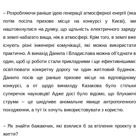
– Розробляючи раніше ідею генерації атмосферної енергії (яка
потім посіла призове місце на конкурсі у Києві), ми
наштовхнулися на думку, що щільність електричного заряду
в землі набагато вища, ніж в атмосфері. Крім того, в землі вже
існують різні інженерні комунікації, які можна використати
практично. А винахід Данила і Владислава можна об’єднати в
один, щоб ці роботи стали прикладними і ще ефективнішими:
освітлювати конкретну дорогу чи один житловий будинок.
Данило посів ще раніше призове місце на відповідному
конкурсі, а от щодо винаходу Казакова було стільки
суперечок науковців! Адже досі було відомо, що блукаючі
струми – це шкідливе аномальне явище антропогенного
походження, а тут їх хочуть використовувати з користю.
– Як знайти бажаючих, які взялися б за втілення проекту в
життя?