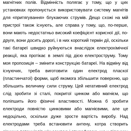
магнітних полів. Відмінність полягає у тому, що у цих
установках пропонується використовувати систему магнітів
для «притягування» блукаючих струмів. Дещо схожі на мій
пристрої також існують, але справа у тому, що, по-перше,
вони мають недостатньо високий коефіцієнт корисної дії, по-
друге, вони досить дорогі, і в них короткий термін дії, оскільки
такі батареї швидко руйнуються внаслідок електрохімічної
реакції, яка протікає в землі під дією електроструму. Тому
моя пропозиція – змінити конструкцію батареї. На відміну від
існуючих, треба виготовити один електрод пласкої
(пластинчатої) форми, щоб якомога збільшити поверхню, що
збільшить величину сили струму. Цей негативний електрод
слід зробити зі сталі, покритої цинком або магнієм, що
поліпшить його фізичні властивості. Можна б зробити
електроди повністю цинковими або магнієвими, але це
недоцільно, оскільки дуже зросте вартість виробу. Над
електродами треба встановити антену, котра створить