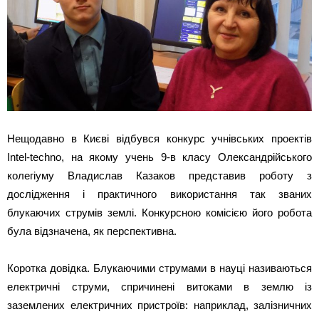
Нещодавно в Києві відбувся конкурс учнівських проектів
Intel-techno, на якому учень 9-в класу Олександрійського
колегіуму Владислав Казаков представив роботу з
дослідження і практичного використання так званих
блукаючих струмів землі. Конкурсною комісією його робота
була відзначена, як перспективна.
Коротка довідка. Блукаючими струмами в науці називаються
електричні струми, спричинені витоками в землю із
заземлених електричних пристроїв: наприклад, залізничних