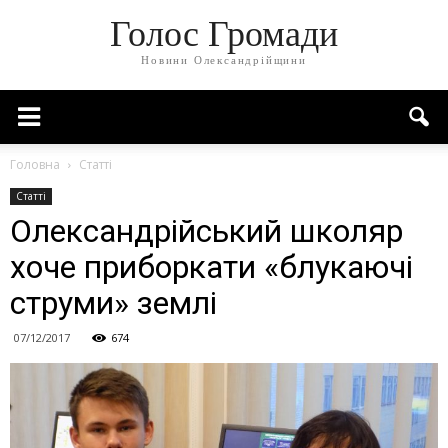
Голос Громади
Новини Олександрійщини
Головна
Статті
Статті
Олександрійський школяр
хоче приборкати «блукаючі
струми» землі
07/12/2017
674