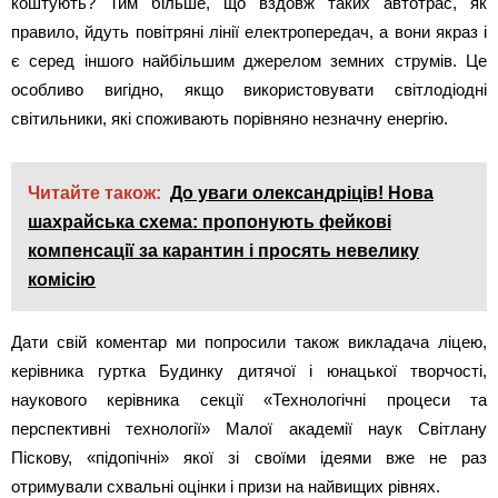
коштують? Тим більше, що вздовж таких автотрас, як
правило, йдуть повітряні лінії електропередач, а вони якраз і
є серед іншого найбільшим джерелом земних струмів. Це
особливо вигідно, якщо використовувати світлодіодні
світильники, які споживають порівняно незначну енергію.
Читайте також:
До уваги олександріців! Нова
шахрайська схема: пропонують фейкові
компенсації за карантин і просять невелику
комісію
Дати свій коментар ми попросили також викладача ліцею,
керівника гуртка Будинку дитячої і юнацької творчості,
наукового керівника секції «Технологічні процеси та
перспективні технології» Малої академії наук Світлану
Піскову, «підопічні» якої зі своїми ідеями вже не раз
отримували схвальні оцінки і призи на найвищих рівнях.