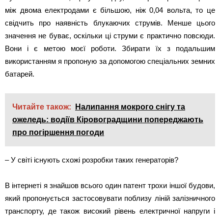
між двома електродами є більшою, ніж 0,04 вольта, то це
свідчить про наявність блукаючих струмів. Менше цього
значення не буває, оскільки ці струми є практично повсюди.
Вони і є метою моєї роботи. Збирати їх з подальшим
використанням я пропоную за допомогою спеціальних земних
батарей.
Читайте також:
Налипання мокрого снігу та
ожеледь: водіїв Кіровоградщини попереджають
про погіршення погоди
– У світі існують схожі розробки таких генераторів?
В інтернеті я знайшов всього один патент трохи іншої будови,
який пропонується застосовувати поблизу ліній залізничного
транспорту, де також високий рівень електричної напруги і