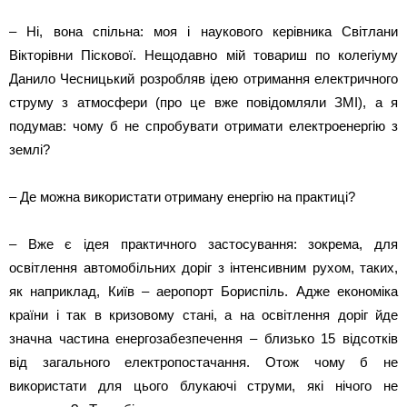
– Ні, вона спільна: моя і наукового керівника Світлани
Вікторівни Піскової. Нещодавно мій товариш по колегіуму
Данило Чесницький розробляв ідею отримання електричного
струму з атмосфери (про це вже повідомляли ЗМІ), а я
подумав: чому б не спробувати отримати електроенергію з
землі?
– Де можна використати отриману енергію на практиці?
– Вже є ідея практичного застосування: зокрема, для
освітлення автомобільних доріг з інтенсивним рухом, таких,
як наприклад, Київ – аеропорт Бориспіль. Адже економіка
країни і так в кризовому стані, а на освітлення доріг йде
значна частина енергозабезпечення – близько 15 відсотків
від загального електропостачання. Отож чому б не
використати для цього блукаючі струми, які нічого не