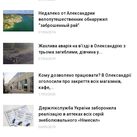
Недалеко от Александрии
велопутешественник обнаружил
“заброшенный рай”
01/06/2016
Жахлива аварія на в’їзді в Олександрію з
трьома загиблими, дівчина у...
07/06/2019
Кому дозволено працювати? В Олександрії
оголосили про закриття всіх магазинів,
кафе,...
17/03/2020
Держлікслужба України заборонила
реалізацію в аптеках всіх серій
знеболювального «Німесил»
06/09/2019