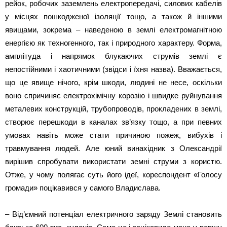
рейок, робочих заземлень електропередачі, силових кабелів
у місцях пошкодженої ізоляції тощо, а також й іншими
явищами, зокрема – наведеною в землі електромагнітною
енергією як техногенного, так і природного характеру. Форма,
амплітуда і напрямок блукаючих струмів землі є
непостійними і хаотичними (звідси і їхня назва). Вважається,
що це явище нічого, крім шкоди, людині не несе, оскільки
воно спричиняє електрохімічну корозію і швидке руйнування
металевих конструкцій, трубопроводів, прокладених в землі,
створює перешкоди в каналах зв’язку тощо, а при певних
умовах навіть може стати причиною пожеж, вибухів і
травмування людей. Але юний винахідник з Олександрії
вирішив спробувати використати земні струми з користю.
Отже, у чому полягає суть його ідеї, кореспондент «Голосу
громади» поцікавився у самого Владислава.
– Від’ємний потенціал електричного заряду Землі становить