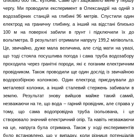
близько 600 тис. кулонів. Саме це і зацікавило мене у першу
чергу. Ми проводили експеримент в Олександрії на одній з
водозабірних станцій на глибині 96 метрів. Спустили один
електрод на граничну глибину, а інший на відстані близько
100 м на поверхні забили в грунт і підключили їх до
вольтметра. В результаті отримали напругу 199,2 мілівольта.
Це, звичайно, дуже мала величина, але слід мати на увазі,
що тоді стояла посушлива погода і сама труба водозабору
проходила через гранітні породи, які є поганим електричним
провідником. Також проводили ще один дослід із звичайною
водорозбірною колонкою. Один електрод приєднували до
металевої колонки, а інший сталевий стержень забивали в
землю. Результат знову вийшов майже такий самий,
незважаючи на те, що вода – гарний провідник, але справа у
тому, що сама водопровідна труба ізольована, і це
створювало значний електричний опір. Та навіть незважаючи
на це, напруга була отримана. Також у ході експериментів
було встановлено, що у випадку, коли різниця потенціалів