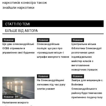
наркотиків конвоїра також
знайшли наркотики
СТАТТІ ПО ТЕМІ
БІЛЬШЕ ВІД АВТОРА
Новини
Новини
Новини
Ще два олександрійські
Олександрійська
Центральна міська
ОСББ отримали в
поліція: ще раз про
бібліотека Олександрії
управління свої будинки
«громадське місце» і
розпочинає цикл
штрафи минулого тижня
індивідуальних
майстер-класів з
виготовлення
новорічних іграшок
Новини
Новини
На Олександрійщині
Завтра для мешканців с.
легковик під час руху
Войнівка
злетів у кювет
Олександрійського
району буде тимчасово
Новини
припинено подачу газу
Налипання мокрого