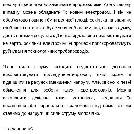
покинуті свердловини зазвичай є проржавілими. Але у такому
випадку можна обладнати їх новим електродом, і він не
обов’язково повинен бути великої площі, оскільки на значних
глибинах і потенціал буде значно більшим, що, на мою думку,
дасть вагомий результат. Діючі свердловини використовувати
не варто, оскільки електрохімічні процеси прискорюватимуть
руйнування технологічних трубопроводів.
Якщо сила струму виходить недостатньою, доцільно
використовувати прилад-перетворювач, який може її
підвищити за рахунок зменшення напруги. Але, звісно, є певні
обмеження для роботи таких перетворювачів. Можна
встановити декілька таких установок, з’єднавши їх
послідовно або паралельно в залежності від вимог, які ми
ставимо до напруги чи сили струму відповідно.
– Ідея власна?