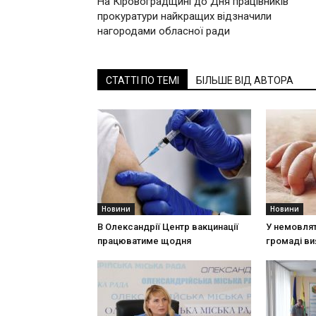
На Кіровоградщині до Дня працівників
прокуратури найкращих відзначили
нагородами обласної ради
СТАТТІ ПО ТЕМІ
БІЛЬШЕ ВІД АВТОРА
Новини
Новини
В Олександрії Центр вакцинації
У немовлят
працюватиме щодня
громаді ви