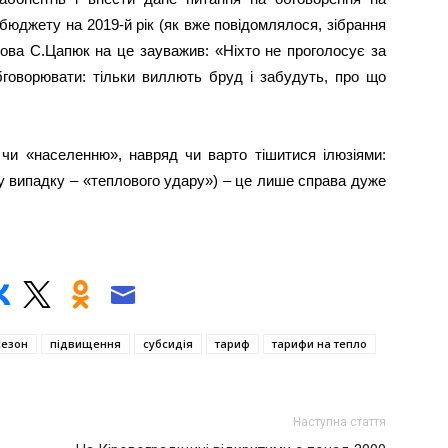
бюджету на 2019-й рік (як вже повідомлялося, зібрання
лова С.Цапюк на це зауважив: «Ніхто не проголосує за
говорювати: тільки виллють бруд і забудуть, про що
чи «населенню», навряд чи варто тішитися ілюзіями:
у випадку – «теплового удару») – це лише справа дуже
сезон
підвищення
субсидія
тариф
тарифи на тепло
Наступна стаття