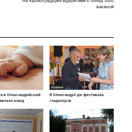
На Кіровоградщині відкритими є понад 3000
вакансій
Новини
и в Олександрійській
В Олександрії діє фестиваль
явлено ковід
гладіолусів