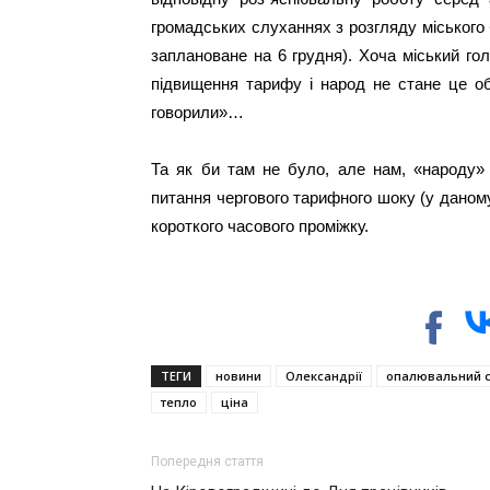
громадських слуханнях з розгляду міського 
заплановане на 6 грудня). Хоча міський го
підвищення тарифу і народ не стане це об
говорили»…
Та як би там не було, але нам, «народу» 
питання чергового тарифного шоку (у даном
короткого часового проміжку.
ТЕГИ
новини
Олександрії
опалювальний 
тепло
ціна
Попередня стаття