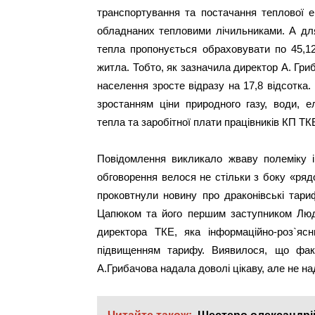
транспортування та постачання теплової ен
обладнаних тепловими лічильниками. А для
тепла пропонується обраховувати по 45,12
житла. Тобто, як зазначила директор А. Гри
населення зросте відразу на 17,8 відсотка.
зростанням ціни природного газу, води, е
тепла та заробітної плати працівників КП ТК
Повідомлення викликало жваву полеміку і
обговорення велося не стільки з боку «рядо
проковтнули новину про драконівські тар
Цапюком та його першим заступником Люд
директора ТКЕ, яка інформаційно-роз`я
підвищенням тарифу. Виявилося, що фак
А.Грибачова надала доволі цікаву, але не н