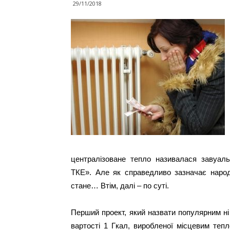
29/11/2018
централізоване тепло називалася завуал
ТКЕ». Але як справедливо зазначає народн
стане… Втім, далі – по суті.
Перший проект, який назвати популярним ні
вартості 1 Гкал, виробленої місцевим теп