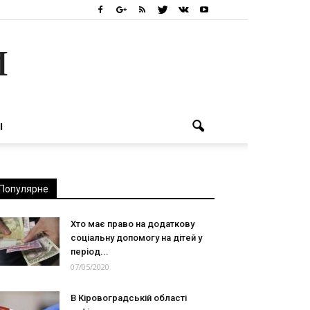
и
І
Популярне
Хто має право на додаткову
соціальну допомогу на дітей у
період...
07/05/2020
В Кіровоградській області