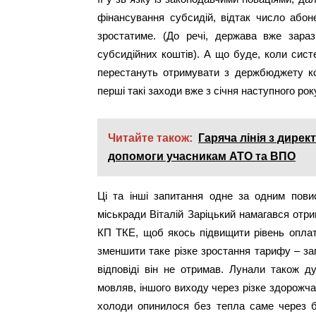
фінансування субсидій, відтак число абон
зростатиме. (До речі, держава вже зар
субсидійних коштів). А що буде, коли сист
перестануть отримувати з держбюджету ко
перші такі заходи вже з січня наступного рок
Читайте також:
Гаряча лінія з дире
допомоги учасникам АТО та ВПО
Ці та інші запитання одне за одним пови
міськради Віталій Заріцький намагався отр
КП ТКЕ, щоб якось підвищити рівень оплат
зменшити таке різке зростання тарифу – зап
відповіді він не отримав. Лунали також д
мовляв, іншого виходу через різке здорожча
холоди опинилося без тепла саме через б