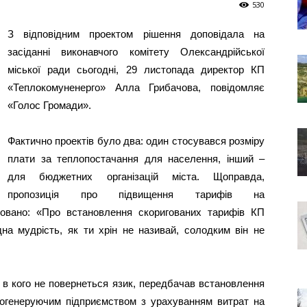
530
З відповідним проектом рішення доповідала на
засіданні виконавчого комітету Олександрійської
міської ради сьогодні, 29 листопада директор КП
«Теплокомуненерго» Алла Грибачова, повідомляє
«Голос Громади».
Фактично проектів було два: один стосувався розміру
плати за теплопостачання для населення, інший –
для бюджетних організацій міста. Щоправда,
пропозиція про підвищення тарифів на
ьовано: «Про встановлення скоригованих тарифів КП
а мудрість, як ти хрін не називай, солодким він не
 в кого не повернеться язик, передбачав встановлення
логенеруючим підприємством з урахуванням витрат на