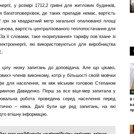
ергії, у розмірі 1712,2 гривні для житлових будинків,
 багатоповерхівок, де таких приладів немає, вартість
 грн за квадратний метр загальної опалюваної площі
бачова, вартість централізованого теплопостачання для
 За її словами, таке «коригування» тарифу пов`язане зі
лектроенергії, які використовуються для виробництва
Е.
 цілу низку запитань до доповідача. Але що цікаво,
вих» членів виконкому, котрі у більшості своїй мовчки
ифи для населення, як між міським головою Степаном
милою Давиденко. Перш за все віце-мер запитала у
Н
снювальна робота проведена серед населення перед
В 
ва
тично – ніяка. Далі були ще ряд запитань, на які
п
адто втішну інформацію.