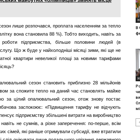
ських майбутніх «олімпійців» змінять місце
Н
сезон лише розпочався, проплата населенням за тепло
В 
фе
 влітку вона становила 88 %). Тобто виходить, навіть за
 роботи підприємства, більше половини людей (в
лугу. Що ж буде у найхолодніші місяці зими, які ще не
натної квартири невеликої площі за новими тарифами
місяць?
Н
алювальний сезон становить приблизно 28 мільйонів
Ро
твом за спожите тепло на даний час становлять майже
че
в
чно за цілий опалювальний сезон, отож знову постає
О
ибачова заспокоює: «Підвищення тарифу не відчують
м
пенсує підприємству збільшені витрати на виробництво
навіть не сумнів, а різке заперечення: по-перше, всім
их сімей, які раніше отримували субсидії, вже втратили
алі слід очікувати лише подальшого урізання державного