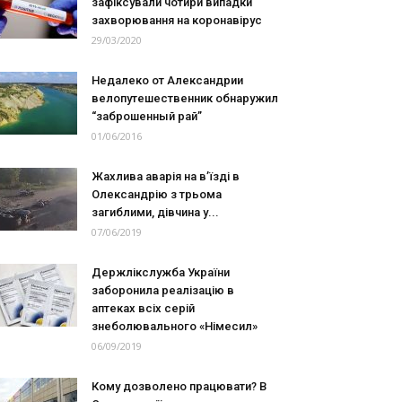
зафіксували чотири випадки
захворювання на коронавірус
29/03/2020
Недалеко от Александрии
велопутешественник обнаружил
“заброшенный рай”
01/06/2016
Жахлива аварія на в’їзді в
Олександрію з трьома
загиблими, дівчина у...
07/06/2019
Держлікслужба України
заборонила реалізацію в
аптеках всіх серій
знеболювального «Німесил»
06/09/2019
Кому дозволено працювати? В