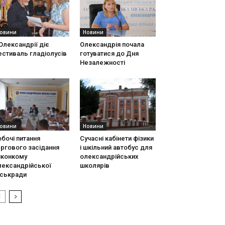
овини
Новини
Олександрії діє
Олександрія почала
стиваль гладіолусів
готуватися до Дня
Незалежності
овини
Новини
бочі питання
Сучасні кабінети фізики
ргового засідання
і шкільний автобус для
иконкому
олександрійських
лександрійської
школярів
іськради