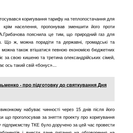
 стосувався коригування тарифу на теплопостачання для
, крім населення, пропонував зменшити його проти
 А.Грибачова пояснила це тим, що природний газ для
. Що ж, можна порадіти та державні, громадські та
ус, можна також втішатися певною економією бюджетних
діє за свою кишеню та третина олександрійських сімей,
має ось такий свій «бонус»…
зьменко - про підготовку до святкування Дня
 виконкому набуває чинності через 15 днів після його
ки що проголосував за зняття проекту про коригування
у підприємству ТКЕ було доручено за цей час провести
абонентів і внести дане питання на обговорення на