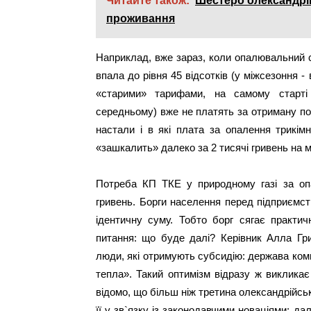
Читайте також:
Шестеро олександрій
проживання
Наприклад, вже зараз, коли опалювальний 
впала до рівня 45 відсотків (у міжсезоння -
«старими» тарифами, на самому старті
середньому) вже не платять за отриману пос
настали і в які плата за опалення трикім
«зашкалить» далеко за 2 тисячі гривень на 
Потреба КП ТКЕ у природному газі за оп
гривень. Борги населення перед підприємс
ідентичну суму. Тобто борг сягає практи
питання: що буде далі? Керівник Алла Гр
люди, які отримують субсидію: держава ком
тепла». Такий оптимізм відразу ж викликає 
відомо, що більш ніж третина олександрійськ
її у зв`язку із законодавчими новаціями; д