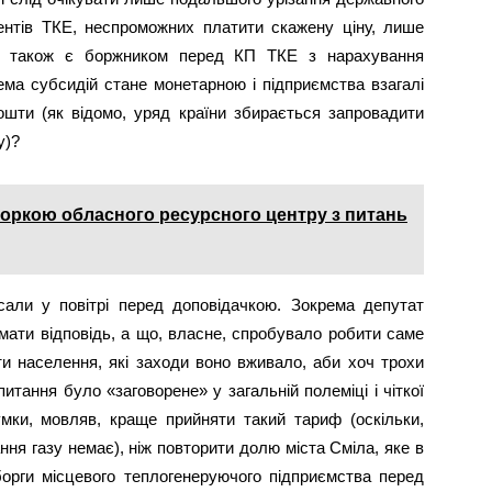
ентів ТКЕ, неспроможних платити скажену ціну, лише
аз також є боржником перед КП ТКЕ з нарахування
ема субсидій стане монетарною і підприємства взагалі
шти (як відомо, уряд країни збирається запровадити
у)?
кторкою обласного ресурсного центру з питань
сали у повітрі перед доповідачкою. Зокрема депутат
имати відповідь, а що, власне, спробувало робити саме
и населення, які заходи воно вживало, аби хоч трохи
итання було «заговорене» у загальній полеміці і чіткої
умки, мовляв, краще прийняти такий тариф (оскільки,
ння газу немає), ніж повторити долю міста Сміла, яке в
орги місцевого теплогенеруючого підприємства перед