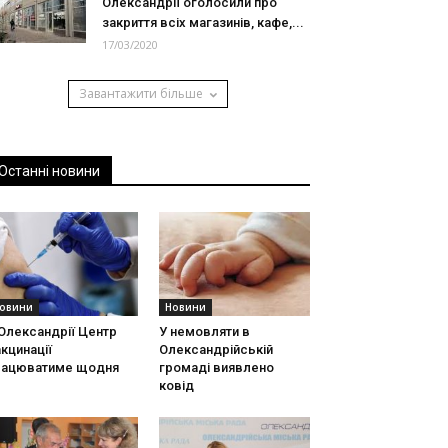
Олександрії оголосили про
закриття всіх магазинів, кафе,...
17/03/2020
Завантажити більше
Останні новини
овини
Новини
Олександрії Центр
У немовляти в
кцинації
Олександрійській
рацюватиме щодня
громаді виявлено
ковід